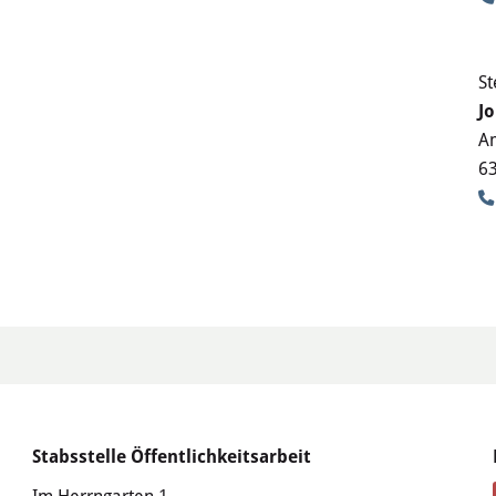
St
J
Am
6
Stabsstelle Öffentlichkeitsarbeit
Im Herrngarten 1