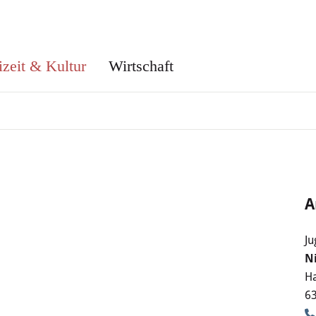
izeit & Kultur
Wirtschaft
A
Ju
N
Ha
6