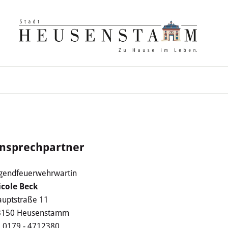
nsprechpartner
gendfeuerwehrwartin
icole Beck
uptstraße 11
3150 Heusenstamm
0179 - 4712380