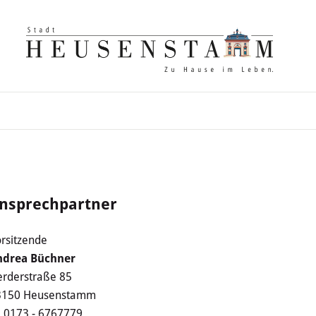
nsprechpartner
rsitzende
ndrea Büchner
rderstraße 85
3150 Heusenstamm
0173 - 6767779