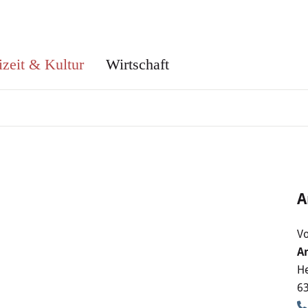
izeit & Kultur
Wirtschaft
A
Vo
A
He
6