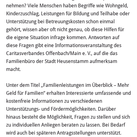
Haushalt
nehmen? Viele Menschen haben Begriffe wie Wohngeld,
Kinderzuschlag, Leistungen für Bildung und Teilhabe oder
Sitzungsinfo
Unterstützung bei Betreuungskosten schon einmal
gehört, wissen aber oft nicht genau, ob diese Hilfen für
Gremien
die eigene Situation infrage kommen. Antworten auf
diese Fragen gibt eine Informationsveranstaltung des
Kinder- und Jugendparlament
Caritasverbandes Offenbach/Main e. V., auf die das
Familienbüro der Stadt Heusenstamm aufmerksam
Danke für die Anmeldung
macht.
Wahlen
Unter dem Titel „Familienleistungen im Überblick – Mehr
Geld für Familien“ erhalten Interessierte umfassende und
Pressecenter
kostenfreie Informationen zu verschiedenen
Unterstützungs- und Fördermöglichkeiten. Darüber
Aktuelle Meldungen
hinaus besteht die Möglichkeit, Fragen zu stellen und sich
zu individuellen Anliegen beraten zu lassen. Bei Bedarf
Detail
wird auch bei späteren Antragsstellungen unterstützt.