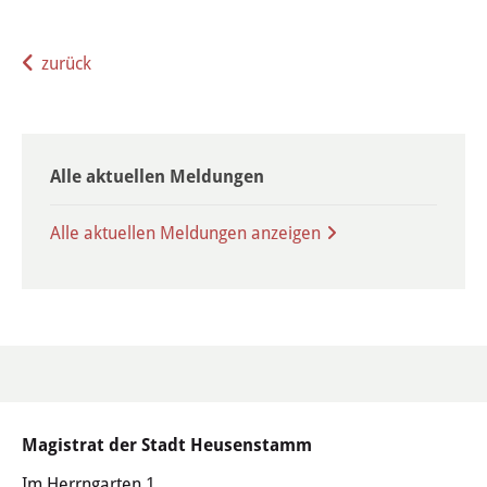
Stadtgeschichte
zurück
Hessische Apfelwein- und
Obstwiesenroute
Über Heusenstamm
Alle aktuellen Meldungen
Zahlen, Daten und Fakten
Alle aktuellen Meldungen anzeigen
Partnerstädte
Patenschaften
Bürgerbeteiligung & Engagement
LEBEN & WOHNEN
Magistrat der Stadt Heusenstamm
Im Herrngarten 1