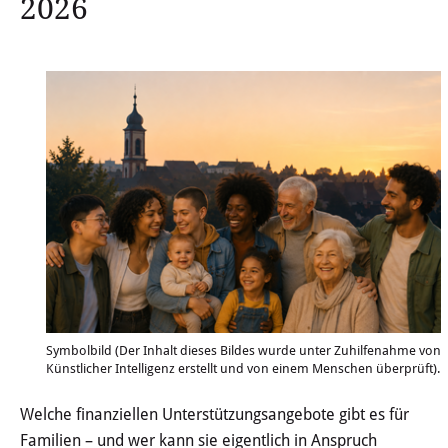
2026
Wertstoffhof
Wasser & Abwasser
Ortsgerichte & Schiedsamt
Verwaltung & Politik
Satzungen & Stadtrecht
Ausschreibungen
Karriere & Ausbildung
Symbolbild (Der Inhalt dieses Bildes wurde unter Zuhilfenahme von
Steuern & Gebühren
Künstlicher Intelligenz erstellt und von einem Menschen überprüft).
Welche finanziellen Unterstützungsangebote gibt es für
Ehrungen
Familien – und wer kann sie eigentlich in Anspruch