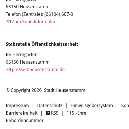
Familie & Kinder
63150 Heusenstamm
Telefon (Zentrale):
(06104) 607-0
Kinderbetreuung
Zum Kontaktformular
Schulen
Jugendzentrum
Stabsstelle Öffentlichkeitsarbeit
Im Herrngarten 1
Frauenbüro
63150 Heusenstamm
presse@heusenstamm.de
Senioren
Leon-Hilfe-Inseln
© Copyright
Stadt Heusenstamm
2026
Soziales & Gesundheit
Impressum
|
Datenschutz
|
Hinweisgebersystem
|
Kon
Barrierefreiheit
|
RSS
|
115 - Ihre
Besondere Lebenslagen
Behördennummer
Integration