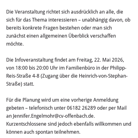
Öffentliche Bekanntmachungen
Die Veranstaltung richtet sich ausdrücklich an alle, die
sich für das Thema interessieren – unabhängig davon, ob
Offenlagen
bereits konkrete Fragen bestehen oder man sich
zunächst einen allgemeinen Überblick verschaffen
Publikationen
möchte.
Videos & Podcasts
Die Infoveranstaltung findet am Freitag, 22. Mai 2026,
Stadtplan
von 18:00 bis 20:00 Uhr im Familienbüro in der Philipp-
Reis-Straße 4-8 (Zugang über die Heinrich-von-Stephan-
Straße) statt.
Tourismus
Für die Planung wird um eine vorherige Anmeldung
Übernachten & Gastronomie
gebeten – telefonisch unter 06182 26289 oder per Mail
Sehenswürdigkeiten
an Jennifer.Engelmohr@cv-offenbach.de.
Kurzentschlossene sind jedoch ebenfalls willkommen und
Stadtführungen
können auch spontan teilnehmen.