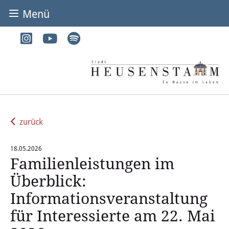
Menü
BÜRGER & STADT
Rathaus & Service
Adressen von A-Z
Dienstleistungen von A-Z
zurück
Digitales Rathaus
18.05.2026
Familienleistungen im
Bürgerbüro
Überblick:
Heirat
Informationsveranstaltung
für Interessierte am 22. Mai
Abfall & Entsorgung