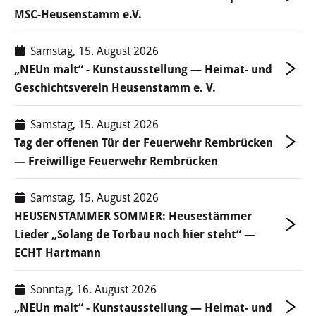
MSC-Heusenstamm e.V.
Stadtgeschichte
Hessische Apfelwein- und
Samstag, 15. August 2026
Obstwiesenroute
„NEUn malt“ - Kunstausstellung — Heimat- und
Geschichtsverein Heusenstamm e. V.
Über Heusenstamm
Samstag, 15. August 2026
Zahlen, Daten und Fakten
Tag der offenen Tür der Feuerwehr Rembrücken
— Freiwillige Feuerwehr Rembrücken
Partnerstädte
Samstag, 15. August 2026
Patenschaften
HEUSENSTAMMER SOMMER: Heusestämmer
Lieder „Solang de Torbau noch hier steht“ —
Bürgerbeteiligung & Engagement
ECHT Hartmann
LEBEN & WOHNEN
Sonntag, 16. August 2026
„NEUn malt“ - Kunstausstellung — Heimat- und