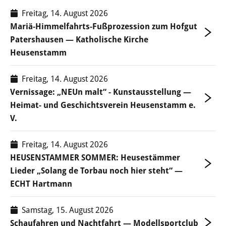
Öffentliche Bekanntmachungen
Freitag, 14. August 2026
Mariä-Himmelfahrts-Fußprozession zum Hofgut
Offenlagen
Patershausen — Katholische Kirche
Heusenstamm
Publikationen
Freitag, 14. August 2026
Videos & Podcasts
Vernissage: „NEUn malt“ - Kunstausstellung —
Heimat- und Geschichtsverein Heusenstamm e.
Stadtplan
V.
Tourismus
Freitag, 14. August 2026
HEUSENSTAMMER SOMMER: Heusestämmer
Übernachten & Gastronomie
Lieder „Solang de Torbau noch hier steht“ —
ECHT Hartmann
Sehenswürdigkeiten
Samstag, 15. August 2026
Stadtführungen
Schaufahren und Nachtfahrt — Modellsportclub