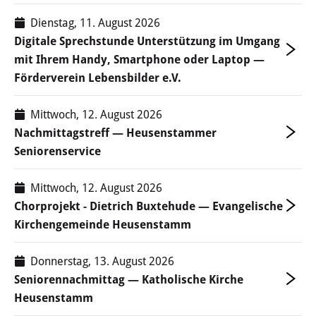
Haushalt
Dienstag, 11. August 2026
Digitale Sprechstunde Unterstützung im Umgang
Sitzungsinfo
mit Ihrem Handy, Smartphone oder Laptop —
Förderverein Lebensbilder e.V.
Gremien
Kinder- und Jugendparlament
Mittwoch, 12. August 2026
Nachmittagstreff — Heusenstammer
Danke für die Anmeldung
Seniorenservice
Wahlen
Mittwoch, 12. August 2026
Chorprojekt - Dietrich Buxtehude — Evangelische
Kirchengemeinde Heusenstamm
Pressecenter
Aktuelle Meldungen
Donnerstag, 13. August 2026
Seniorennachmittag — Katholische Kirche
Detail
Heusenstamm