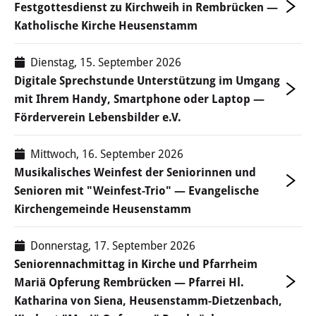
Festgottesdienst zu Kirchweih in Rembrücken —
Haus der Stadtgeschichte
Katholische Kirche Heusenstamm
Stadtbücherei
Dienstag, 15. September 2026
Digitale Sprechstunde Unterstützung im Umgang
Vereine
mit Ihrem Handy, Smartphone oder Laptop —
Förderverein Lebensbilder e.V.
Vereine A-Z
Mittwoch, 16. September 2026
Termine der Vereine
Musikalisches Weinfest der Seniorinnen und
Senioren mit "Weinfest-Trio" — Evangelische
WIRTSCHAFT
Kirchengemeinde Heusenstamm
Standort
Donnerstag, 17. September 2026
Seniorennachmittag in Kirche und Pfarrheim
Flächen- und Immobiliensuche
Mariä Opferung Rembrücken — Pfarrei Hl.
Katharina von Siena, Heusenstamm-Dietzenbach,
Gewerbegebiete