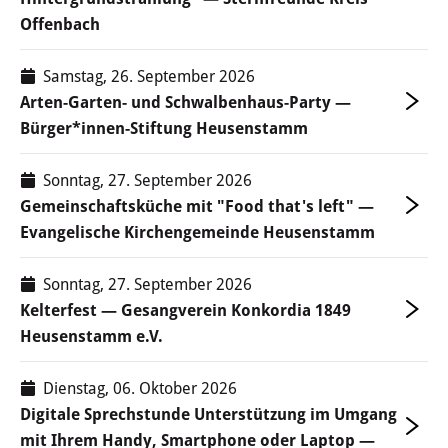
Themen
Offenbach
Fach- & Arbeitskräfte
Samstag, 26. September 2026
Arten-Garten- und Schwalbenhaus-Party —
Existenzgründung
Bürger*innen-Stiftung Heusenstamm
Fördermittel
Sonntag, 27. September 2026
Gemeinschaftsküche mit "Food that's left" —
Wirtschaftsförderung
Evangelische Kirchengemeinde Heusenstamm
Service
Sonntag, 27. September 2026
Aktuelle Projekte & Partner
Kelterfest — Gesangverein Konkordia 1849
Heusenstamm e.V.
Dienstag, 06. Oktober 2026
Digitale Sprechstunde Unterstützung im Umgang
mit Ihrem Handy, Smartphone oder Laptop —