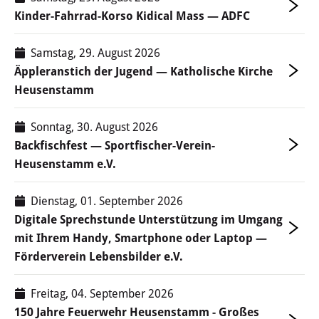
Kommunale Wärmeplanung
Kinder-Fahrrad-Korso Kidical Mass — ADFC
Detail-Wärmeplanung
Samstag, 29. August 2026
Äppleranstich der Jugend — Katholische Kirche
Smart City
Heusenstamm
Glasfaserausbau
Sonntag, 30. August 2026
Backfischfest — Sportfischer-Verein-
Öffentliches WLAN
Heusenstamm e.V.
FREIZEIT & KULTUR
Dienstag, 01. September 2026
Digitale Sprechstunde Unterstützung im Umgang
Veranstaltungen
mit Ihrem Handy, Smartphone oder Laptop —
Förderverein Lebensbilder e.V.
Veranstaltungskalender
Freitag, 04. September 2026
Regelmäßige Veranstaltungen
150 Jahre Feuerwehr Heusenstamm - Großes