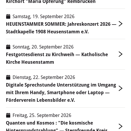
Kirchort "Mariä Opferung" Rembrücken
Daten & Fakten
Samstag, 19. September 2026
HEUENSTAMMER SOMMER: Jahreskonzert 2026 —
Gewerbe & Handel
Stadtkapelle 1908 Heusenstamm e.V.
Unternehmen A-Z
Sonntag, 20. September 2026
Branchen A-Z
Festgottesdienst zu Kirchweih — Katholische
Kirche Heusenstamm
Gewerbe an-, um- & abmelden
Dienstag, 22. September 2026
Gewerbevereine &
Digitale Sprechstunde Unterstützung im Umgang
Werbegemeinschaften
mit Ihrem Handy, Smartphone oder Laptop —
Förderverein Lebensbilder e.V.
Märkte
Freitag, 25. September 2026
Direkterzeuger
Quanten und Kosmos : "Die kosmische
Hintergrundstrahlung" — Sternfreunde Kreis