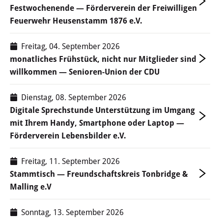
Festwochenende — Förderverein der Freiwilligen
Heusenstammer Sommer
Feuerwehr Heusenstamm 1876 e.V.
Sport & Freizeit
Freitag, 04. September 2026
monatliches Frühstück, nicht nur Mitglieder sind
Schwimmbad
willkommen — Senioren-Union der CDU
Kultur- & Sportzentrum Martinsee
Dienstag, 08. September 2026
Sportanlagen
Digitale Sprechstunde Unterstützung im Umgang
mit Ihrem Handy, Smartphone oder Laptop —
Rad fahren
Förderverein Lebensbilder e.V.
Zukunftsforum Sport
Freitag, 11. September 2026
Stammtisch — Freundschaftskreis Tonbridge &
Kulturangebote
Malling e.V
Musikschule & Volkshochschule
Sonntag, 13. September 2026