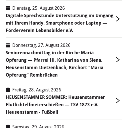
Dienstag, 25. August 2026
Umwelt & Energie
Digitale Sprechstunde Unterstützung im Umgang
mit Ihrem Handy, Smartphone oder Laptop —
Bürgerinformation Klimaschutz
Förderverein Lebensbilder e.V.
Bürgerinformation Klimaschutz
Donnerstag, 27. August 2026
Seniorennachmittag in der Kirche Mariä
Klimaschutzkonzept
Opferung — Pfarrei Hl. Katharina von Siena,
Heusenstamm-Dietzenbach, Kirchort "Mariä
Natur & Umwelt
Opferung" Rembrücken
Energie
Freitag, 28. August 2026
HEUSENSTAMMER SOMMER: Heusenstammer
Stadtradeln
Flutlichtelfmeterschießen — TSV 1873 e.V.
Heusenstamm - Fußball
Stadtradeln Heusenstamm
Samstag, 29. August 2026