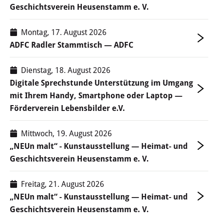
Familie & Kinder
Geschichtsverein Heusenstamm e. V.
Kinderbetreuung
Montag, 17. August 2026
ADFC Radler Stammtisch — ADFC
Schulen
Dienstag, 18. August 2026
Jugendzentrum
Digitale Sprechstunde Unterstützung im Umgang
mit Ihrem Handy, Smartphone oder Laptop —
Frauenbüro
Förderverein Lebensbilder e.V.
Senioren
Mittwoch, 19. August 2026
Leon-Hilfe-Inseln
„NEUn malt“ - Kunstausstellung — Heimat- und
Geschichtsverein Heusenstamm e. V.
Soziales & Gesundheit
Freitag, 21. August 2026
Besondere Lebenslagen
„NEUn malt“ - Kunstausstellung — Heimat- und
Geschichtsverein Heusenstamm e. V.
Integration