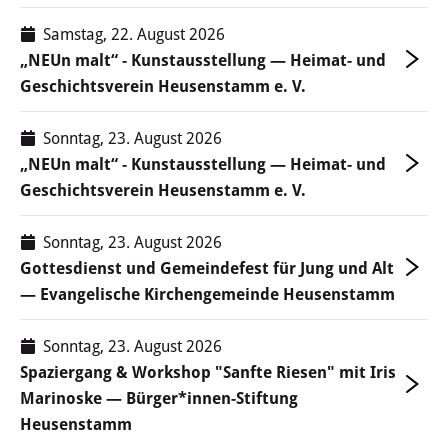
Samstag, 22. August 2026
Kirchen & Religion
„NEUn malt“ - Kunstausstellung — Heimat- und
Geschichtsverein Heusenstamm e. V.
Sicherheit & Ordnung
Sonntag, 23. August 2026
Ärzte & Gesundheit
„NEUn malt“ - Kunstausstellung — Heimat- und
Geschichtsverein Heusenstamm e. V.
Verkehr, Bauen und Wohnen
Sonntag, 23. August 2026
In Heusenstamm wird gebaut
Gottesdienst und Gemeindefest für Jung und Alt
— Evangelische Kirchengemeinde Heusenstamm
Verkehr & Mobilität
Rund ums Bauen
Sonntag, 23. August 2026
Spaziergang & Workshop "Sanfte Riesen" mit Iris
Wohnen
Marinoske — Bürger*innen-Stiftung
Heusenstamm
Stadtumbau