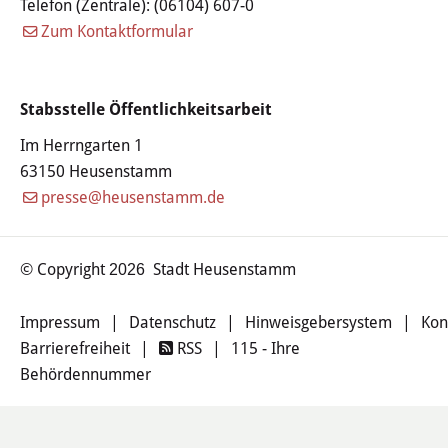
Telefon (Zentrale):
(06104) 607-0
Zum Kontaktformular
Stabsstelle Öffentlichkeitsarbeit
Im Herrngarten 1
63150 Heusenstamm
presse@heusenstamm.de
© Copyright
Stadt Heusenstamm
2026
Impressum
|
Datenschutz
|
Hinweisgebersystem
|
Kon
Barrierefreiheit
|
RSS
|
115 - Ihre
Behördennummer