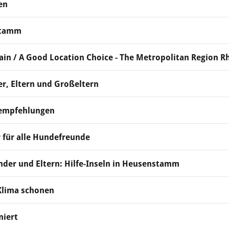
en
stamm
ain / A Good Location Choice - The Metropolitan Region R
r, Eltern und Großeltern
sempfehlungen
 für alle Hundefreunde
inder und Eltern: Hilfe-Inseln in Heusenstamm
Klima schonen
miert