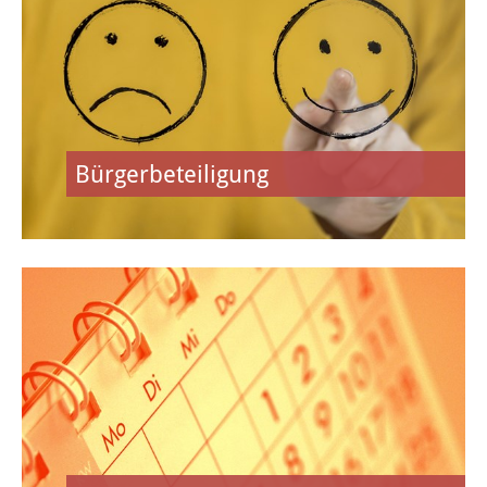
Kommunale Wärmeplanung
Detail-Wärmeplanung
Smart City
Bürgerbeteiligung
Glasfaserausbau
Öffentliches WLAN
FREIZEIT & KULTUR
Veranstaltungen
Veranstaltungskalender
Regelmäßige Veranstaltungen