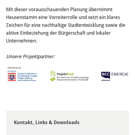
Haushalt
Mit dieser vorausschauenden Planung übernimmt
Heusenstamm eine Vorreiterrolle und setzt ein klares
Sitzungsinfo
Zeichen für eine nachhaltige Stadtentwicklung sowie die
aktive Einbeziehung der Bürgerschaft und lokaler
Gremien
Unternehmen.
Kinder- und Jugendparlament
Unsere Projektpartner:
Danke für die Anmeldung
Wahlen
Pressecenter
Aktuelle Meldungen
Kontakt, Links & Downloads
Detail