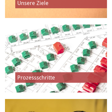
Unsere Ziele
Umwelt & Energie
Bürgerinformation Klimaschutz
Bürgerinformation Klimaschutz
Klimaschutzkonzept
Natur & Umwelt
Energie
Prozessschritte
Stadtradeln
Stadtradeln Heusenstamm