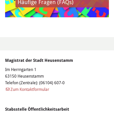
Häufige Fragen (FAQs)
Daten & Fakten
Gewerbe & Handel
Unternehmen A-Z
Branchen A-Z
Gewerbe an-, um- & abmelden
Magistrat der Stadt Heusenstamm
Im Herrngarten 1
Gewerbevereine &
63150 Heusenstamm
Werbegemeinschaften
Telefon (Zentrale):
(06104) 607-0
Zum Kontaktformular
Märkte
Direkterzeuger
Stabsstelle Öffentlichkeitsarbeit