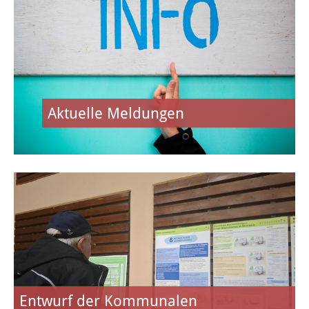
Stadtgeschichte
Hessische Apfelwein- und
Obstwiesenroute
Über Heusenstamm
Aktuelle Meldungen
Zahlen, Daten und Fakten
Partnerstädte
Patenschaften
Bürgerbeteiligung & Engagement
LEBEN & WOHNEN
Entwurf der Kommunalen