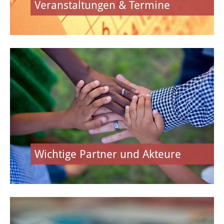
Veranstaltungen & Termine
Heusenstammer Sommer
Sport & Freizeit
Schwimmbad
Kultur- & Sportzentrum Martinsee
Sportanlagen
Rad fahren
Wichtige Partner und Akteure
Zukunftsforum Sport
Kulturangebote
Musikschule & Volkshochschule