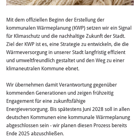
Wertstoffhof
Mit dem offiziellen Beginn der Erstellung der
Wasser & Abwasser
kommunalen Wärmeplanung (KWP) setzen wir ein Signal
für Klimaschutz und die nachhaltige Zukunft der Stadt.
Ortsgerichte & Schiedsamt
Ziel der KWP ist es, eine Strategie zu entwickeln, die die
Wärmeversorgung in unserer Stadt langfristig effizient
Verwaltung & Politik
und umweltfreundlich gestaltet und den Weg zu einer
klimaneutralen Kommune ebnet.
Satzungen & Stadtrecht
Ausschreibungen
Wir übernehmen damit Verantwortung gegenüber
kommenden Generationen und zeigen frühzeitig
Karriere & Ausbildung
Engagement für eine zukunftsfähige
Energieversorgung. Bis spätestens Juni 2028 soll in allen
Steuern & Gebühren
deutschen Kommunen eine kommunale Wärmeplanung
abgeschlossen sein - wir planen diesen Prozess bereits
Ehrungen
Ende 2025 abzuschließen.