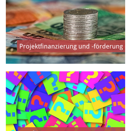
Haus der Stadtgeschichte
Stadtbücherei
Vereine
Projektfinanzierung und -förderung
Vereine A-Z
Termine der Vereine
WIRTSCHAFT
Standort
Flächen- und Immobiliensuche
Gewerbegebiete