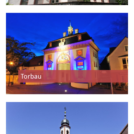
Stadtgeschichte
Hessische Apfelwein- und
Obstwiesenroute
Über Heusenstamm
Zahlen, Daten und Fakten
Partnerstädte
Torbau
Patenschaften
Bürgerbeteiligung & Engagement
LEBEN & WOHNEN