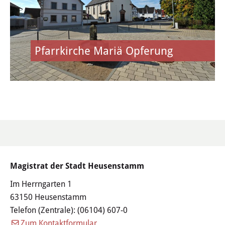
Heusenstammer Sommer
Sport & Freizeit
Pfarrkirche Mariä Opferung
Schwimmbad
Kultur- & Sportzentrum Martinsee
Sportanlagen
Rad fahren
Zukunftsforum Sport
Magistrat der Stadt Heusenstamm
Im Herrngarten 1
Kulturangebote
63150 Heusenstamm
Telefon (Zentrale):
(06104) 607-0
Musikschule & Volkshochschule
Zum Kontaktformular