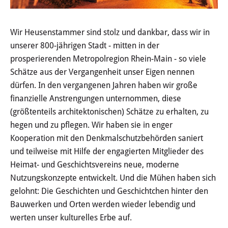
Wertstoffhof
Wir Heusenstammer sind stolz und dankbar, dass wir in
Wasser & Abwasser
unserer 800-jährigen Stadt - mitten in der
prosperierenden Metropolregion Rhein-Main - so viele
Ortsgerichte & Schiedsamt
Schätze aus der Vergangenheit unser Eigen nennen
dürfen. In den vergangenen Jahren haben wir große
Verwaltung & Politik
finanzielle Anstrengungen unternommen, diese
(größtenteils architektonischen) Schätze zu erhalten, zu
Satzungen & Stadtrecht
hegen und zu pflegen. Wir haben sie in enger
Ausschreibungen
Kooperation mit den Denkmalschutzbehörden saniert
und teilweise mit Hilfe der engagierten Mitglieder des
Karriere & Ausbildung
Heimat- und Geschichtsvereins neue, moderne
Nutzungskonzepte entwickelt. Und die Mühen haben sich
Steuern & Gebühren
gelohnt: Die Geschichten und Geschichtchen hinter den
Bauwerken und Orten werden wieder lebendig und
Ehrungen
werten unser kulturelles Erbe auf.