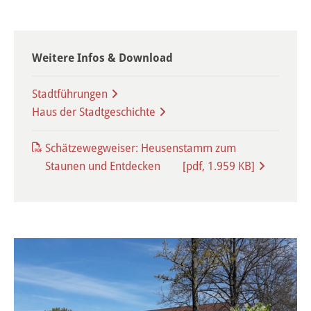
Haushalt
Sitzungsinfo
Weitere Infos & Download
Gremien
Stadtführungen
Kinder- und Jugendparlament
Haus der Stadtgeschichte
Danke für die Anmeldung
Schätzewegweiser: Heusenstamm zum
Staunen und Entdecken [pdf, 1.959 KB]
Wahlen
Pressecenter
Aktuelle Meldungen
Detail