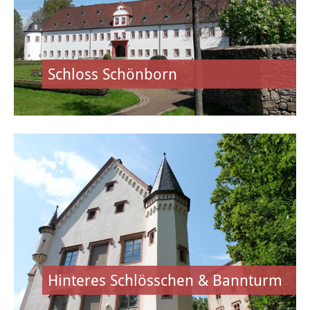
Öffentliche Bekanntmachungen
Offenlagen
Schloss Schönborn
Publikationen
Videos & Podcasts
Stadtplan
Tourismus
Übernachten & Gastronomie
Sehenswürdigkeiten
Hinteres Schlösschen & Bannturm
Stadtführungen