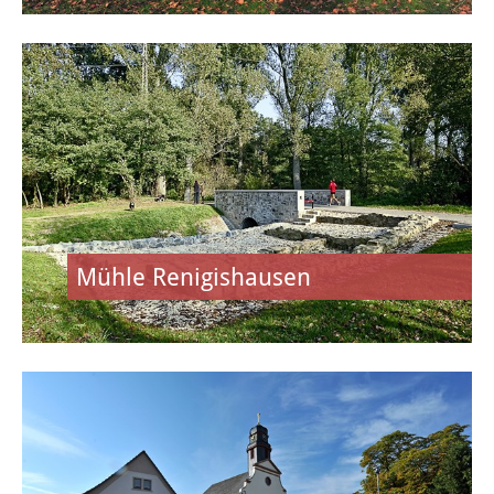
Kommunale Wärmeplanung
Detail-Wärmeplanung
Smart City
Glasfaserausbau
Öffentliches WLAN
Mühle Renigishausen
FREIZEIT & KULTUR
Veranstaltungen
Veranstaltungskalender
Regelmäßige Veranstaltungen