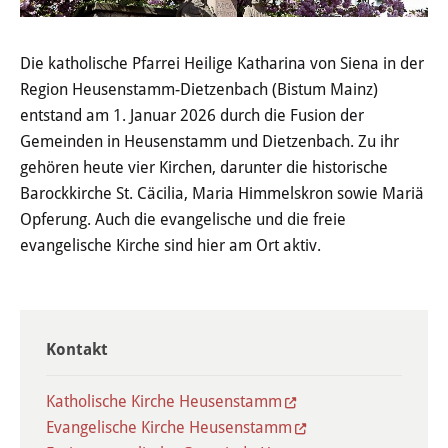
Wertstoffhof
Die katholische Pfarrei Heilige Katharina von Siena
in der
Wasser & Abwasser
Region Heusenstamm-Dietzenbach (Bistum Mainz)
entstand am 1. Januar 2026 durch die Fusion der
Ortsgerichte & Schiedsamt
Gemeinden in Heusenstamm und Dietzenbach. Zu ihr
gehören heute vier Kirchen, darunter die historische
Verwaltung & Politik
Barockkirche St. Cäcilia, Maria Himmelskron
sowie Mariä
Opferung. Auch die evangelische und die freie
Satzungen & Stadtrecht
evangelische Kirche sind hier am Ort aktiv.
Ausschreibungen
Karriere & Ausbildung
Kontakt
Steuern & Gebühren
Katholische Kirche Heusenstamm
Ehrungen
Evangelische Kirche Heusenstamm