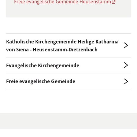
Freie evangelische Gemeinde Heusenstamm
Haushalt
Sitzungsinfo
Gremien
Katholische Kirchengemeinde Heilige Katharina
Kinder- und Jugendparlament
von Siena - Heusenstamm-Dietzenbach
Danke für die Anmeldung
Evangelische Kirchengemeinde
Wahlen
Freie evangelische Gemeinde
Pressecenter
Aktuelle Meldungen
Detail