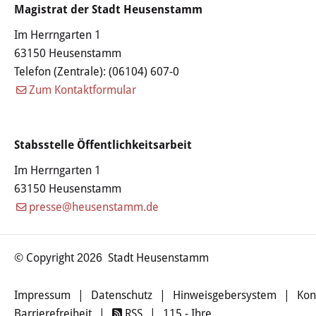
Magistrat der Stadt Heusenstamm
Öffentliche Bekanntmachungen
Im Herrngarten 1
Offenlagen
63150 Heusenstamm
Telefon (Zentrale):
(06104) 607-0
Publikationen
Zum Kontaktformular
Videos & Podcasts
Stabsstelle Öffentlichkeitsarbeit
Stadtplan
Im Herrngarten 1
63150 Heusenstamm
Tourismus
presse@heusenstamm.de
Übernachten & Gastronomie
© Copyright
Stadt Heusenstamm
2026
Sehenswürdigkeiten
Impressum
|
Datenschutz
|
Hinweisgebersystem
|
Kon
Stadtführungen
Barrierefreiheit
|
RSS
|
115 - Ihre