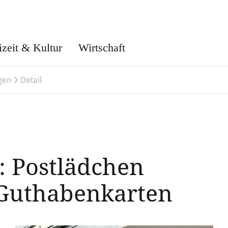
izeit & Kultur
Wirtschaft
gen
Detail
t: Postlädchen
-Guthabenkarten