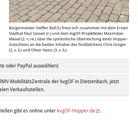
Bürgermeister Steffen Ball (l.) freut sich zusammen mit dem Ersten
Stadtrat Paul Sassen (r.) und dem kvgOF-Projektleiter Maximilian
Maisel (2. v. re.) über die symbolische Überreichung eines Hopper-
Gutscheins an die beiden Inhaber des Postlädchens Chris Gröger
(2. v. li.) und Oliver Hainz (3. v. li.).
rte oder PayPal auswählen)
RMV-MobilitätsZentrale der kvgOF in Dietzenbach, jetzt
alen Verkaufsstellen.
llen gibt es online unter
kvgOF-Hopper.de
.