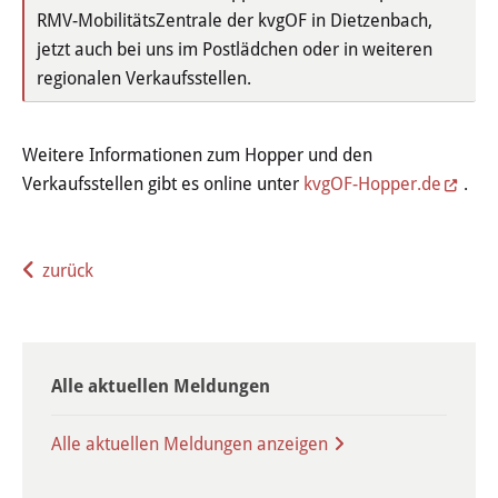
RMV-MobilitätsZentrale der kvgOF in Dietzenbach,
Stadtgeschichte
jetzt auch bei uns im Postlädchen oder in weiteren
Hessische Apfelwein- und
regionalen Verkaufsstellen.
Obstwiesenroute
Weitere Informationen zum Hopper und den
Über Heusenstamm
Verkaufsstellen gibt es online unter
kvgOF-Hopper.de
.
Zahlen, Daten und Fakten
zurück
Partnerstädte
Patenschaften
Bürgerbeteiligung & Engagement
Alle aktuellen Meldungen
Alle aktuellen Meldungen anzeigen
LEBEN & WOHNEN