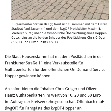
Haushalt
Sitzungsinfo
Bürgermeister Steffen Ball (l.) freut sich zusammen mit dem Ersten
Gremien
Stadtrat Paul Sassen (r.) und dem kvgOF-Projektleiter Maximilian
Maisel (2. v. re.) über die symbolische Überreichung eines Hopper-
Gutscheins an die beiden Inhaber des Postlädchens Chris Gröger
Kinder- und Jugendparlament
(2. v. li.) und Oliver Hainz (3. v. li.).
Danke für die Anmeldung
Die Stadt Heusenstamm hat mit dem Postlädchen in der
Frankfurter Straße 11 eine Verkaufsstelle für
Wahlen
Guthabenkarten für den öffentlichen On-Demand-Service
Hopper gewinnen können.
Pressecenter
Ab sofort bieten die Inhaber Chris Gröger und Oliver
Aktuelle Meldungen
Hainz Guthabenkarten im Wert von 10, 20 und 50 Euro
im Auftrag der Kreisverkehrsgesellschaft Offenbach mbH
Detail
(kvgOF) für Fahrgäste des kvgOF-Hopper an.