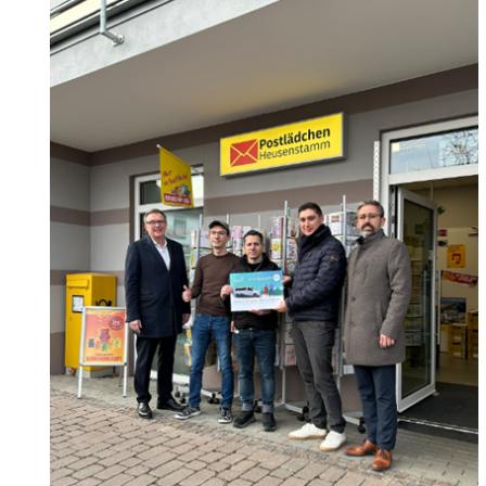
Wertstoffhof
Wasser & Abwasser
Ortsgerichte & Schiedsamt
Verwaltung & Politik
Satzungen & Stadtrecht
Ausschreibungen
Karriere & Ausbildung
Steuern & Gebühren
Ehrungen