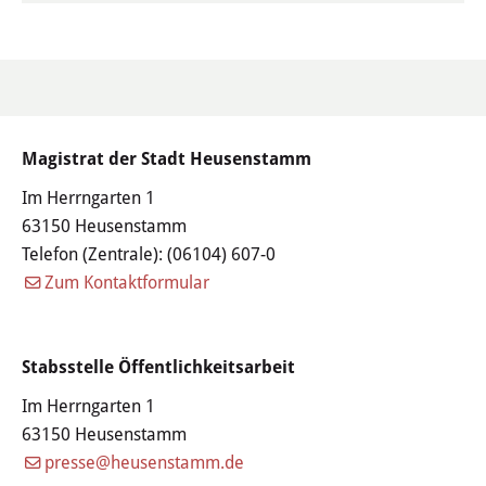
Familie & Kinder
Kinderbetreuung
Schulen
Magistrat der Stadt Heusenstamm
Jugendzentrum
Im Herrngarten 1
Frauenbüro
63150 Heusenstamm
Telefon (Zentrale):
(06104) 607-0
Senioren
Zum Kontaktformular
Leon-Hilfe-Inseln
Stabsstelle Öffentlichkeitsarbeit
Soziales & Gesundheit
Im Herrngarten 1
Besondere Lebenslagen
63150 Heusenstamm
presse@heusenstamm.de
Integration