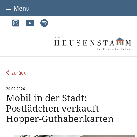
Menü
BÜRGER & STADT
Rathaus & Service
Adressen von A-Z
Dienstleistungen von A-Z
zurück
Digitales Rathaus
20.02.2026
Mobil in der Stadt:
Bürgerbüro
Postlädchen verkauft
Heirat
Hopper-Guthabenkarten
Abfall & Entsorgung