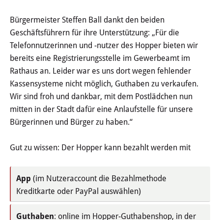
Öffentliche Bekanntmachungen
Bürgermeister Steffen Ball dankt den beiden
Geschäftsführern für ihre Unterstützung: „Für die
Offenlagen
Telefonnutzerinnen und -nutzer des Hopper bieten wir
bereits eine Registrierungsstelle im Gewerbeamt im
Publikationen
Rathaus an. Leider war es uns dort wegen fehlender
Kassensysteme nicht möglich, Guthaben zu verkaufen.
Videos & Podcasts
Wir sind froh und dankbar, mit dem Postlädchen nun
Stadtplan
mitten in der Stadt dafür eine Anlaufstelle für unsere
Bürgerinnen und Bürger zu haben.“
Tourismus
Gut zu wissen: Der Hopper kann bezahlt werden mit
Übernachten & Gastronomie
App
(im Nutzeraccount die Bezahlmethode
Sehenswürdigkeiten
Kreditkarte oder PayPal auswählen)
Stadtführungen
Guthaben
: online im Hopper-Guthabenshop, in der