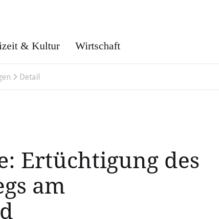
izeit & Kultur
Wirtschaft
gen
Detail
e: Ertüchtigung des
egs am
nd