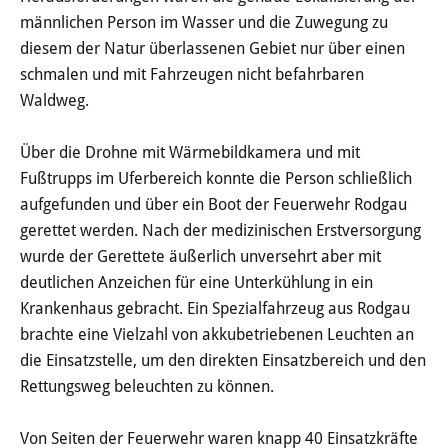
männlichen Person im Wasser und die Zuwegung zu
Öffentliche Bekanntmachungen
diesem der Natur überlassenen Gebiet nur über einen
schmalen und mit Fahrzeugen nicht befahrbaren
Offenlagen
Waldweg.
Publikationen
Über die Drohne mit Wärmebildkamera und mit
Videos & Podcasts
Fußtrupps im Uferbereich konnte die Person schließlich
aufgefunden und über ein Boot der Feuerwehr Rodgau
Stadtplan
gerettet werden. Nach der medizinischen Erstversorgung
wurde der Gerettete äußerlich unversehrt aber mit
Tourismus
deutlichen Anzeichen für eine Unterkühlung in ein
Krankenhaus gebracht. Ein Spezialfahrzeug aus Rodgau
Übernachten & Gastronomie
brachte eine Vielzahl von akkubetriebenen Leuchten an
die Einsatzstelle, um den direkten Einsatzbereich und den
Sehenswürdigkeiten
Rettungsweg beleuchten zu können.
Stadtführungen
Von Seiten der Feuerwehr waren knapp 40 Einsatzkräfte