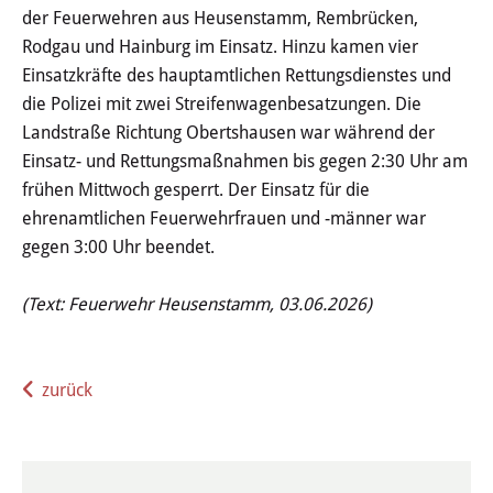
der Feuerwehren aus Heusenstamm, Rembrücken,
Stadtgeschichte
Rodgau und Hainburg im Einsatz. Hinzu kamen vier
Einsatzkräfte des hauptamtlichen Rettungsdienstes und
Hessische Apfelwein- und
die Polizei mit zwei Streifenwagenbesatzungen. Die
Obstwiesenroute
Landstraße Richtung Obertshausen war während der
Einsatz- und Rettungsmaßnahmen bis gegen 2:30 Uhr am
Über Heusenstamm
frühen Mittwoch gesperrt. Der Einsatz für die
ehrenamtlichen Feuerwehrfrauen und -männer war
Zahlen, Daten und Fakten
gegen 3:00 Uhr beendet.
Partnerstädte
(Text: Feuerwehr Heusenstamm, 03.06.2026)
Patenschaften
Bürgerbeteiligung & Engagement
zurück
LEBEN & WOHNEN