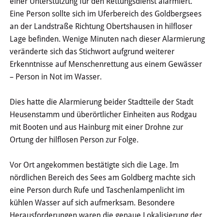
einer Unterstützung für den Rettungsdienst alarmiert.
Haushalt
Eine Person sollte sich im Uferbereich des Goldbergsees
an der Landstraße Richtung Obertshausen in hilfloser
Sitzungsinfo
Lage befinden. Wenige Minuten nach dieser Alarmierung
veränderte sich das Stichwort aufgrund weiterer
Gremien
Erkenntnisse auf Menschenrettung aus einem Gewässer
– Person in Not im Wasser.
Kinder- und Jugendparlament
Danke für die Anmeldung
Dies hatte die Alarmierung beider Stadtteile der Stadt
Heusenstamm und überörtlicher Einheiten aus Rodgau
mit Booten und aus Hainburg mit einer Drohne zur
Wahlen
Ortung der hilflosen Person zur Folge.
Pressecenter
Vor Ort angekommen bestätigte sich die Lage. Im
nördlichen Bereich des Sees am Goldberg machte sich
Aktuelle Meldungen
eine Person durch Rufe und Taschenlampenlicht im
kühlen Wasser auf sich aufmerksam. Besondere
Detail
Herausforderungen waren die genaue Lokalisierung der