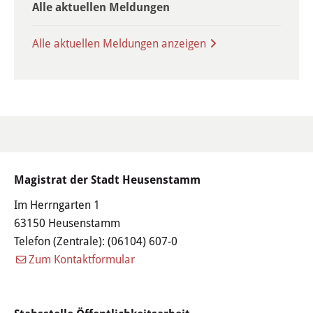
Familie & Kinder
Alle aktuellen Meldungen
Kinderbetreuung
Alle aktuellen Meldungen anzeigen
Schulen
Jugendzentrum
Frauenbüro
Senioren
Magistrat der Stadt Heusenstamm
Im Herrngarten 1
Leon-Hilfe-Inseln
63150 Heusenstamm
Telefon (Zentrale):
(06104) 607-0
Soziales & Gesundheit
Zum Kontaktformular
Besondere Lebenslagen
Integration