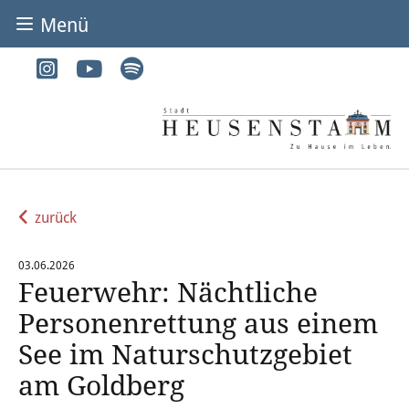
Menü
BÜRGER & STADT
Rathaus & Service
Adressen von A-Z
Dienstleistungen von A-Z
zurück
Digitales Rathaus
03.06.2026
Feuerwehr: Nächtliche
Bürgerbüro
Personenrettung aus einem
Heirat
See im Naturschutzgebiet
am Goldberg
Abfall & Entsorgung