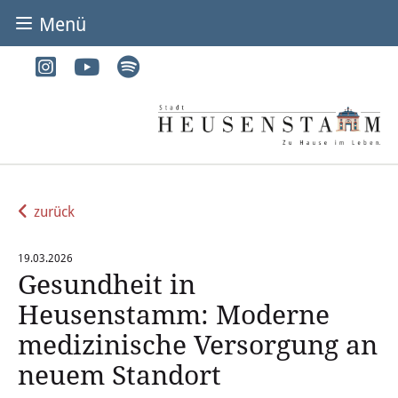
Menü
BÜRGER & STADT
Rathaus & Service
Adressen von A-Z
Dienstleistungen von A-Z
zurück
Digitales Rathaus
19.03.2026
Gesundheit in
Bürgerbüro
Heusenstamm: Moderne
Heirat
medizinische Versorgung an
neuem Standort
Abfall & Entsorgung