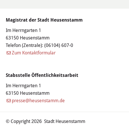
Kirchen & Religion
Magistrat der Stadt Heusenstamm
Sicherheit & Ordnung
Im Herrngarten 1
63150 Heusenstamm
Ärzte & Gesundheit
Telefon (Zentrale):
(06104) 607-0
Zum Kontaktformular
Verkehr, Bauen und Wohnen
In Heusenstamm wird gebaut
Stabsstelle Öffentlichkeitsarbeit
Im Herrngarten 1
Verkehr & Mobilität
63150 Heusenstamm
Rund ums Bauen
presse@heusenstamm.de
Wohnen
© Copyright
Stadt Heusenstamm
2026
Stadtumbau