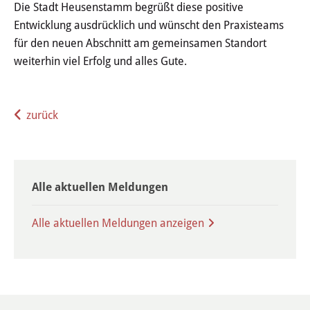
Familie & Kinder
Die Stadt Heusenstamm begrüßt diese positive
Entwicklung ausdrücklich und wünscht den Praxisteams
Kinderbetreuung
für den neuen Abschnitt am gemeinsamen Standort
weiterhin viel Erfolg und alles Gute.
Schulen
Jugendzentrum
zurück
Frauenbüro
Senioren
Alle aktuellen Meldungen
Leon-Hilfe-Inseln
Alle aktuellen Meldungen anzeigen
Soziales & Gesundheit
Besondere Lebenslagen
Integration