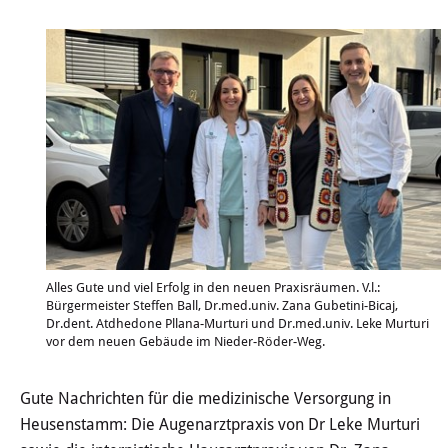
Wertstoffhof
Wasser & Abwasser
Ortsgerichte & Schiedsamt
Verwaltung & Politik
Satzungen & Stadtrecht
Ausschreibungen
Alles Gute und viel Erfolg in den neuen Praxisräumen. V.l.:
Bürgermeister Steffen Ball, Dr.med.univ. Zana Gubetini-Bicaj,
Karriere & Ausbildung
Dr.dent. Atdhedone Pllana-Murturi und Dr.med.univ. Leke Murturi
vor dem neuen Gebäude im Nieder-Röder-Weg.
Steuern & Gebühren
Gute Nachrichten für die medizinische Versorgung in
Ehrungen
Heusenstamm: Die Augenarztpraxis von Dr Leke Murturi