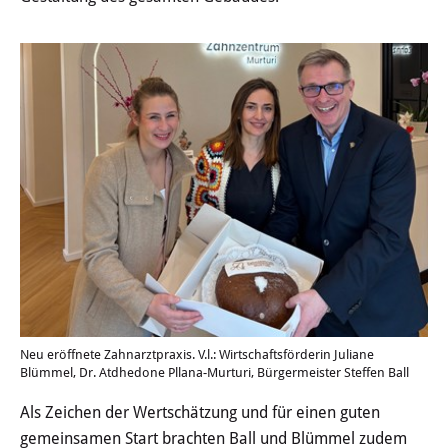
Öffentliche Bekanntmachungen
Offenlagen
Publikationen
Videos & Podcasts
Stadtplan
Tourismus
Übernachten & Gastronomie
Neu eröffnete Zahnarztpraxis. V.l.: Wirtschaftsförderin Juliane
Sehenswürdigkeiten
Blümmel, Dr. Atdhedone Pllana-Murturi, Bürgermeister Steffen Ball
Als Zeichen der Wertschätzung und für einen guten
Stadtführungen
gemeinsamen Start brachten Ball und Blümmel zudem