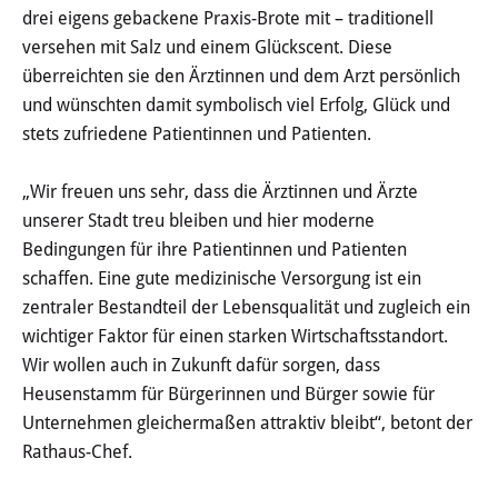
drei eigens gebackene Praxis-Brote mit – traditionell
Stadtgeschichte
versehen mit Salz und einem Glückscent. Diese
überreichten sie den Ärztinnen und dem Arzt persönlich
Hessische Apfelwein- und
und wünschten damit symbolisch viel Erfolg, Glück und
Obstwiesenroute
stets zufriedene Patientinnen und Patienten.
Über Heusenstamm
„Wir freuen uns sehr, dass die Ärztinnen und Ärzte
unserer Stadt treu bleiben und hier moderne
Zahlen, Daten und Fakten
Bedingungen für ihre Patientinnen und Patienten
Partnerstädte
schaffen. Eine gute medizinische Versorgung ist ein
zentraler Bestandteil der Lebensqualität und zugleich ein
Patenschaften
wichtiger Faktor für einen starken Wirtschaftsstandort.
Wir wollen auch in Zukunft dafür sorgen, dass
Bürgerbeteiligung & Engagement
Heusenstamm für Bürgerinnen und Bürger sowie für
Unternehmen gleichermaßen attraktiv bleibt“, betont der
LEBEN & WOHNEN
Rathaus-Chef.