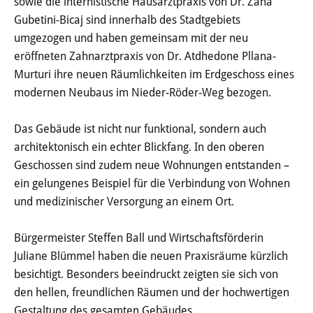
sowie die internistische Hausarztpraxis von Dr. Zana
Haushalt
Gubetini-Bicaj sind innerhalb des Stadtgebiets
umgezogen und haben gemeinsam mit der neu
Sitzungsinfo
eröffneten Zahnarztpraxis von Dr. Atdhedone Pllana-
Murturi ihre neuen Räumlichkeiten im Erdgeschoss eines
Gremien
modernen Neubaus im Nieder-Röder-Weg bezogen.
Kinder- und Jugendparlament
Das Gebäude ist nicht nur funktional, sondern auch
Danke für die Anmeldung
architektonisch ein echter Blickfang. In den oberen
Geschossen sind zudem neue Wohnungen entstanden –
ein gelungenes Beispiel für die Verbindung von Wohnen
Wahlen
und medizinischer Versorgung an einem Ort.
Pressecenter
Bürgermeister Steffen Ball und Wirtschaftsförderin
Juliane Blümmel haben die neuen Praxisräume kürzlich
Aktuelle Meldungen
besichtigt. Besonders beeindruckt zeigten sie sich von
den hellen, freundlichen Räumen und der hochwertigen
Detail
Gestaltung des gesamten Gebäudes.