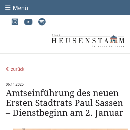
Menü
BÜRGER & STADT
Rathaus & Service
Adressen von A-Z
Dienstleistungen von A-Z
zurück
Digitales Rathaus
06.11.2025
Amtseinführung des neuen
Bürgerbüro
Ersten Stadtrats Paul Sassen
Heirat
– Dienstbeginn am 2. Januar
Abfall & Entsorgung