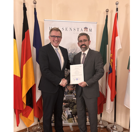
Wertstoffhof
Wasser & Abwasser
Ortsgerichte & Schiedsamt
Verwaltung & Politik
Satzungen & Stadtrecht
Ausschreibungen
Karriere & Ausbildung
Steuern & Gebühren
Ehrungen