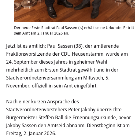
Haushalt
Sitzungsinfo
Der neue Erste Stadtrat Paul Sassen (r.) erhält seine Urkunde. Er tritt
sein Amt am 2. Januar 2026 an.
Gremien
Jetzt ist es amtlich: Paul Sassen (38), der amtierende
Kinder- und Jugendparlament
Fraktionsvorsitzende der CDU Heusenstamm, wurde am
24. September dieses Jahres in geheimer Wahl
Danke für die Anmeldung
mehrheitlich zum Ersten Stadtrat gewählt und in der
Stadtverordnetenversammlung am Mittwoch, 5.
Wahlen
November, offiziell in sein Amt eingeführt.
Pressecenter
Nach einer kurzen Ansprache des
Stadtverordnetenvorstehers Peter Jakoby überreichte
Aktuelle Meldungen
Bürgermeister Steffen Ball die Ernennungsurkunde, bevor
Jakoby Sassen den Amtseid abnahm. Dienstbeginn ist am
Detail
Freitag, 2. Januar 2026.