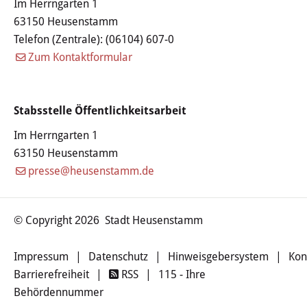
Im Herrngarten 1
Stadtgeschichte
63150 Heusenstamm
Telefon (Zentrale):
(06104) 607-0
Hessische Apfelwein- und
Zum Kontaktformular
Obstwiesenroute
Über Heusenstamm
Stabsstelle Öffentlichkeitsarbeit
Im Herrngarten 1
Zahlen, Daten und Fakten
63150 Heusenstamm
presse@heusenstamm.de
Partnerstädte
Patenschaften
© Copyright
Stadt Heusenstamm
2026
Bürgerbeteiligung & Engagement
Impressum
|
Datenschutz
|
Hinweisgebersystem
|
Kon
Barrierefreiheit
|
RSS
|
115 - Ihre
LEBEN & WOHNEN
Behördennummer