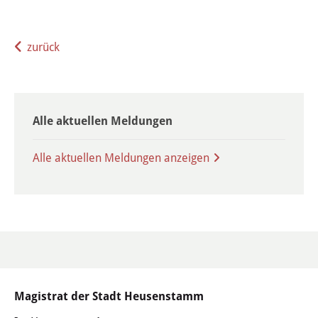
Öffentliche Bekanntmachungen
zurück
Offenlagen
Publikationen
Alle aktuellen Meldungen
Videos & Podcasts
Stadtplan
Alle aktuellen Meldungen anzeigen
Tourismus
Übernachten & Gastronomie
Sehenswürdigkeiten
Magistrat der Stadt Heusenstamm
Stadtführungen