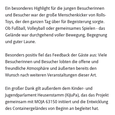
Stadtgeschichte
Ein besonderes Highlight für die jungen Besucherinnen
und Besucher war der große Menschenkicker von Rolls-
Hessische Apfelwein- und
Toys, der den ganzen Tag über für Begeisterung sorgte.
Obstwiesenroute
Ob Fußball, Volleyball oder gemeinsames Spielen - das
Gelände war durchgehend voller Bewegung, Begegnung
Über Heusenstamm
und guter Laune.
Zahlen, Daten und Fakten
Besonders positiv fiel das Feedback der Gäste aus: Viele
Besucherinnen und Besucher lobten die offene und
Partnerstädte
freundliche Atmosphäre und äußerten bereits den
Wunsch nach weiteren Veranstaltungen dieser Art.
Patenschaften
Ein großer Dank gilt außerdem dem Kinder- und
Bürgerbeteiligung & Engagement
Jugendparlament Heusenstamm (KiJuPa), das das Projekt
gemeinsam mit MOJA 63150 initiiert und die Entwicklung
LEBEN & WOHNEN
des Containergeländes von Beginn an begleitet hat.