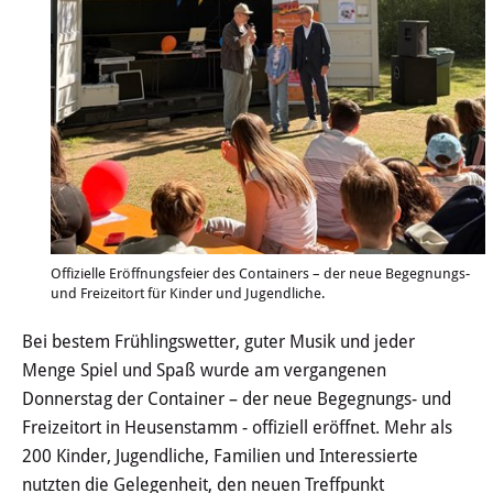
Wertstoffhof
Wasser & Abwasser
Ortsgerichte & Schiedsamt
Verwaltung & Politik
Satzungen & Stadtrecht
Offizielle Eröffnungsfeier des Containers – der neue Begegnungs-
Ausschreibungen
und Freizeitort für Kinder und Jugendliche.
Bei bestem Frühlingswetter, guter Musik und jeder
Karriere & Ausbildung
Menge Spiel und Spaß wurde am vergangenen
Donnerstag der Container – der neue Begegnungs- und
Steuern & Gebühren
Freizeitort in Heusenstamm - offiziell eröffnet. Mehr als
200 Kinder, Jugendliche, Familien und Interessierte
Ehrungen
nutzten die Gelegenheit, den neuen Treffpunkt