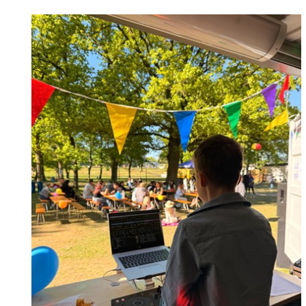
Familie & Kinder
Kinderbetreuung
Schulen
Jugendzentrum
Frauenbüro
Senioren
Leon-Hilfe-Inseln
Soziales & Gesundheit
Besondere Lebenslagen
Integration