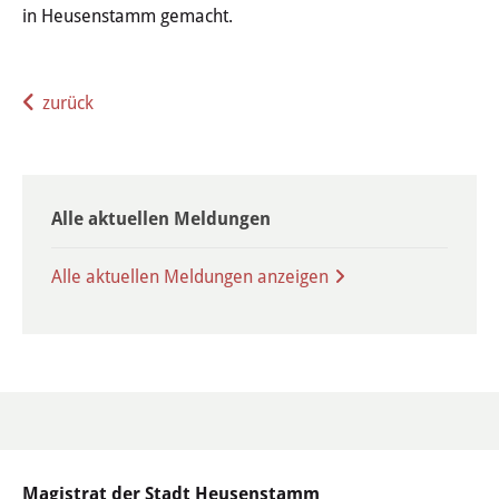
in Heusenstamm gemacht.
Umwelt & Energie
zurück
Bürgerinformation Klimaschutz
Bürgerinformation Klimaschutz
Alle aktuellen Meldungen
Klimaschutzkonzept
Alle aktuellen Meldungen anzeigen
Natur & Umwelt
Energie
Stadtradeln
Stadtradeln Heusenstamm
Magistrat der Stadt Heusenstamm