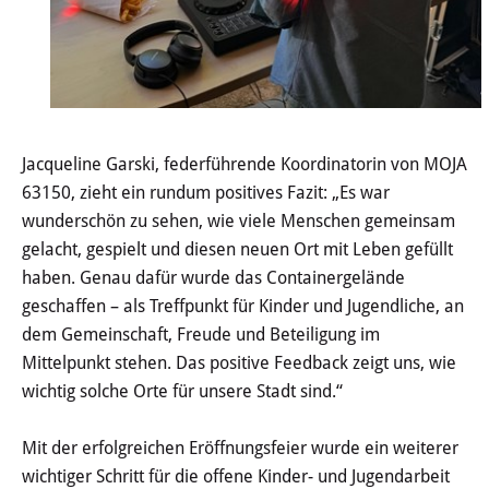
Kirchen & Religion
Sicherheit & Ordnung
Ärzte & Gesundheit
Jacqueline Garski, federführende Koordinatorin von MOJA
63150, zieht ein rundum positives Fazit: „Es war
Verkehr, Bauen und Wohnen
wunderschön zu sehen, wie viele Menschen gemeinsam
gelacht, gespielt und diesen neuen Ort mit Leben gefüllt
In Heusenstamm wird gebaut
haben. Genau dafür wurde das Containergelände
geschaffen – als Treffpunkt für Kinder und Jugendliche, an
Verkehr & Mobilität
dem Gemeinschaft, Freude und Beteiligung im
Mittelpunkt stehen. Das positive Feedback zeigt uns, wie
Rund ums Bauen
wichtig solche Orte für unsere Stadt sind.“
Wohnen
Mit der erfolgreichen Eröffnungsfeier wurde ein weiterer
wichtiger Schritt für die offene Kinder- und Jugendarbeit
Stadtumbau