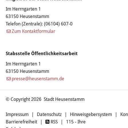
Kommunale Wärmeplanung
Im Herrngarten 1
Detail-Wärmeplanung
63150 Heusenstamm
Telefon (Zentrale):
(06104) 607-0
Zum Kontaktformular
Smart City
Glasfaserausbau
Stabsstelle Öffentlichkeitsarbeit
Öffentliches WLAN
Im Herrngarten 1
63150 Heusenstamm
FREIZEIT & KULTUR
presse@heusenstamm.de
Veranstaltungen
© Copyright
Stadt Heusenstamm
2026
Veranstaltungskalender
Impressum
|
Datenschutz
|
Hinweisgebersystem
|
Kon
Regelmäßige Veranstaltungen
Barrierefreiheit
|
RSS
|
115 - Ihre