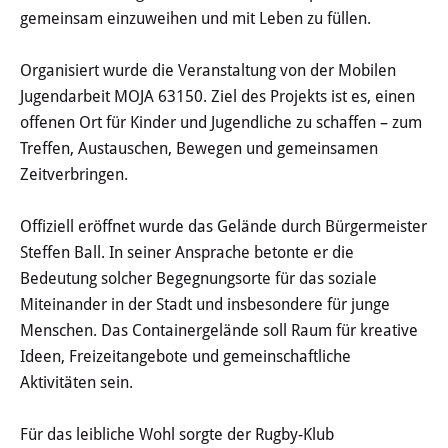
Haushalt
gemeinsam einzuweihen und mit Leben zu füllen.
Sitzungsinfo
Organisiert wurde die Veranstaltung von der Mobilen
Jugendarbeit MOJA 63150. Ziel des Projekts ist es, einen
Gremien
offenen Ort für Kinder und Jugendliche zu schaffen – zum
Treffen, Austauschen, Bewegen und gemeinsamen
Kinder- und Jugendparlament
Zeitverbringen.
Danke für die Anmeldung
Offiziell eröffnet wurde das Gelände durch Bürgermeister
Steffen Ball. In seiner Ansprache betonte er die
Wahlen
Bedeutung solcher Begegnungsorte für das soziale
Miteinander in der Stadt und insbesondere für junge
Pressecenter
Menschen. Das Containergelände soll Raum für kreative
Ideen, Freizeitangebote und gemeinschaftliche
Aktuelle Meldungen
Aktivitäten sein.
Detail
Für das leibliche Wohl sorgte der Rugby-Klub