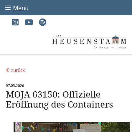
Menü
BÜRGER & STADT
Rathaus & Service
Adressen von A-Z
Dienstleistungen von A-Z
zurück
Digitales Rathaus
07.05.2026
MOJA 63150: Offizielle
Bürgerbüro
Eröffnung des Containers
Heirat
Abfall & Entsorgung