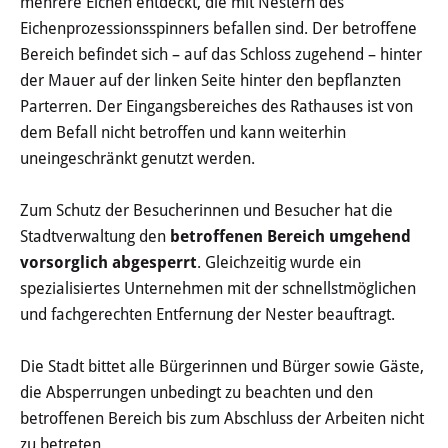
mehrere Eichen entdeckt, die mit Nestern des
Haushalt
Eichenprozessionsspinners befallen sind. Der betroffene
Bereich befindet sich – auf das Schloss zugehend – hinter
Sitzungsinfo
der Mauer auf der linken Seite hinter den bepflanzten
Parterren. Der Eingangsbereiches des Rathauses ist von
Gremien
dem Befall nicht betroffen und kann weiterhin
uneingeschränkt genutzt werden.
Kinder- und Jugendparlament
Danke für die Anmeldung
Zum Schutz der Besucherinnen und Besucher hat die
Stadtverwaltung den
betroffenen Bereich umgehend
vorsorglich abgesperrt
. Gleichzeitig wurde ein
Wahlen
spezialisiertes Unternehmen mit der schnellstmöglichen
und fachgerechten Entfernung der Nester beauftragt.
Pressecenter
Die Stadt bittet alle Bürgerinnen und Bürger sowie Gäste,
Aktuelle Meldungen
die Absperrungen unbedingt zu beachten und den
betroffenen Bereich bis zum Abschluss der Arbeiten nicht
Detail
zu betreten.