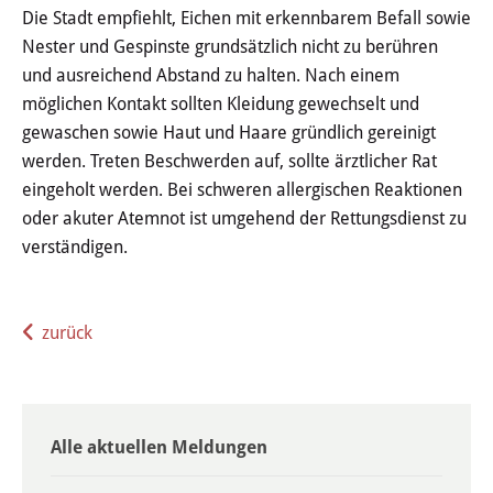
Die Stadt empfiehlt, Eichen mit erkennbarem Befall sowie
Stadtgeschichte
Nester und Gespinste grundsätzlich nicht zu berühren
und ausreichend Abstand zu halten. Nach einem
Hessische Apfelwein- und
möglichen Kontakt sollten Kleidung gewechselt und
Obstwiesenroute
gewaschen sowie Haut und Haare gründlich gereinigt
werden. Treten Beschwerden auf, sollte ärztlicher Rat
Über Heusenstamm
eingeholt werden. Bei schweren allergischen Reaktionen
oder akuter Atemnot ist umgehend der Rettungsdienst zu
Zahlen, Daten und Fakten
verständigen.
Partnerstädte
Patenschaften
zurück
Bürgerbeteiligung & Engagement
LEBEN & WOHNEN
Alle aktuellen Meldungen