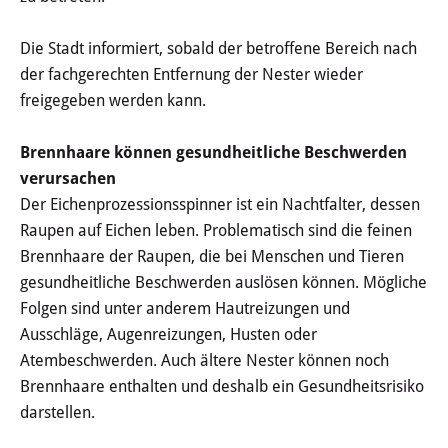
Öffentliche Bekanntmachungen
Die Stadt informiert, sobald der betroffene Bereich nach
der fachgerechten Entfernung der Nester wieder
Offenlagen
freigegeben werden kann.
Publikationen
Brennhaare können gesundheitliche Beschwerden
Videos & Podcasts
verursachen
Der Eichenprozessionsspinner ist ein Nachtfalter, dessen
Stadtplan
Raupen auf Eichen leben. Problematisch sind die feinen
Brennhaare der Raupen, die bei Menschen und Tieren
Tourismus
gesundheitliche Beschwerden auslösen können. Mögliche
Folgen sind unter anderem Hautreizungen und
Übernachten & Gastronomie
Ausschläge, Augenreizungen, Husten oder
Atembeschwerden. Auch ältere Nester können noch
Sehenswürdigkeiten
Brennhaare enthalten und deshalb ein Gesundheitsrisiko
darstellen.
Stadtführungen