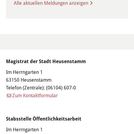
Familie & Kinder
Alle aktuellen Meldungen anzeigen
Kinderbetreuung
Schulen
Jugendzentrum
Frauenbüro
Magistrat der Stadt Heusenstamm
Im Herrngarten 1
Senioren
63150 Heusenstamm
Telefon (Zentrale):
(06104) 607-0
Leon-Hilfe-Inseln
Zum Kontaktformular
Soziales & Gesundheit
Stabsstelle Öffentlichkeitsarbeit
Besondere Lebenslagen
Im Herrngarten 1
Integration