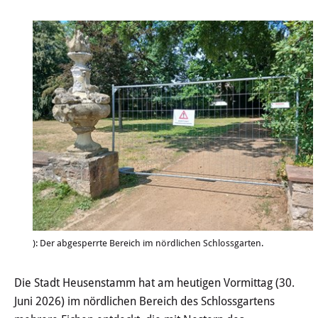
Wertstoffhof
Wasser & Abwasser
Ortsgerichte & Schiedsamt
Verwaltung & Politik
Satzungen & Stadtrecht
Ausschreibungen
Karriere & Ausbildung
): Der abgesperrte Bereich im nördlichen Schlossgarten.
Steuern & Gebühren
Die Stadt Heusenstamm hat am heutigen Vormittag (30.
Ehrungen
Juni 2026) im nördlichen Bereich des Schlossgartens