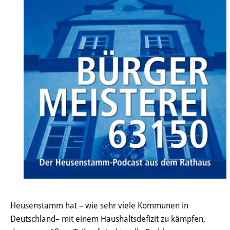
Wertstoffhof
Wasser & Abwasser
Ortsgerichte & Schiedsamt
Verwaltung & Politik
Satzungen & Stadtrecht
Ausschreibungen
Karriere & Ausbildung
Steuern & Gebühren
Heusenstamm hat – wie sehr viele Kommunen in
Ehrungen
Deutschland– mit einem Haushaltsdefizit zu kämpfen,