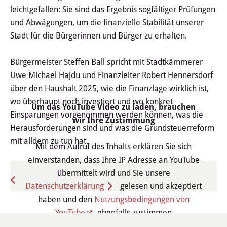
leichtgefallen: Sie sind das Ergebnis sogfältiger Prüfungen
Stadtgeschichte
und Abwägungen, um die finanzielle Stabilität unserer
Hessische Apfelwein- und
Stadt für die Bürgerinnen und Bürger zu erhalten.
Obstwiesenroute
Bürgermeister Steffen Ball spricht mit Stadtkämmerer
Uwe Michael Hajdu und Finanzleiter Robert Hennersdorf
Über Heusenstamm
über den Haushalt 2025, wie die Finanzlage wirklich ist,
wo überhaupt noch investiert und wo konkret
Zahlen, Daten und Fakten
Um das YouTube Video zu laden, brauchen
Einsparungen vorgenommen werden können, was die
wir Ihre Zustimmung
Partnerstädte
Herausforderungen sind und was die Grundsteuerreform
mit alldem zu tun hat.
Mit dem Aufruf des Inhalts erklären Sie sich
Patenschaften
einverstanden, dass Ihre IP Adresse an YouTube
übermittelt wird und Sie unsere
Bürgerbeteiligung & Engagement
zurück
Datenschutzerklärung
gelesen und akzeptiert
haben und den
Nutzungsbedingungen von
LEBEN & WOHNEN
YouTube
ebenfalls zustimmen