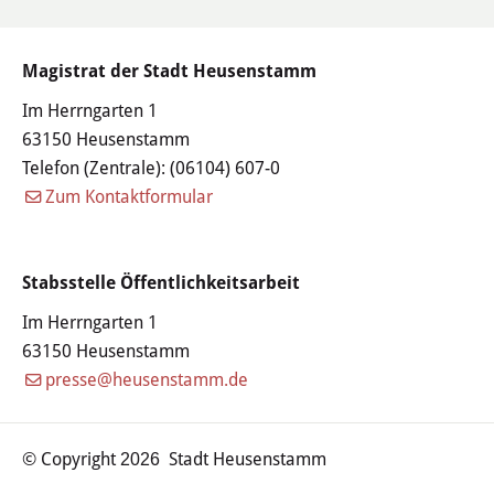
Familie & Kinder
Zustimmen und Inhalt laden
Kinderbetreuung
Magistrat der Stadt Heusenstamm
Im Herrngarten 1
Schulen
63150 Heusenstamm
Jugendzentrum
Telefon (Zentrale):
(06104) 607-0
Zum Kontaktformular
Frauenbüro
Senioren
Stabsstelle Öffentlichkeitsarbeit
Im Herrngarten 1
Leon-Hilfe-Inseln
63150 Heusenstamm
presse@heusenstamm.de
Soziales & Gesundheit
Besondere Lebenslagen
© Copyright
Stadt Heusenstamm
2026
Integration