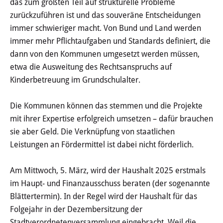
das zum größten Teil auf strukturelle Probleme
Haushalt
zurückzuführen ist und das souveräne Entscheidungen
immer schwieriger macht. Von Bund und Land werden
Sitzungsinfo
immer mehr Pflichtaufgaben und Standards definiert, die
dann von den Kommunen umgesetzt werden müssen,
Gremien
etwa die Ausweitung des Rechtsanspruchs auf
Kinder- und Jugendparlament
Kinderbetreuung im Grundschulalter.
Danke für die Anmeldung
Die Kommunen können das stemmen und die Projekte
mit ihrer Expertise erfolgreich umsetzen – dafür brauchen
sie aber Geld. Die Verknüpfung von staatlichen
Wahlen
Leistungen an Fördermittel ist dabei nicht förderlich.
Pressecenter
Am Mittwoch, 5. März, wird der Haushalt 2025 erstmals
im Haupt- und Finanzausschuss beraten (der sogenannte
Aktuelle Meldungen
Blättertermin). In der Regel wird der Haushalt für das
Detail
Folgejahr in der Dezembersitzung der
Stadtverordnetenversammlung eingebracht. Weil die