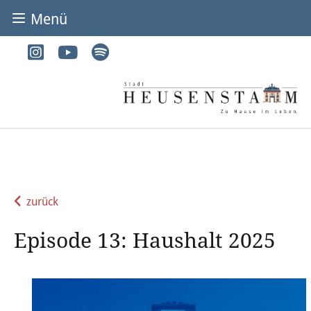
Menü
BÜRGER & STADT
Rathaus & Service
Adressen von A-Z
Dienstleistungen von A-Z
Digitales Rathaus
zurück
Bürgerbüro
Episode 13: Haushalt 2025
Heirat
Abfall & Entsorgung