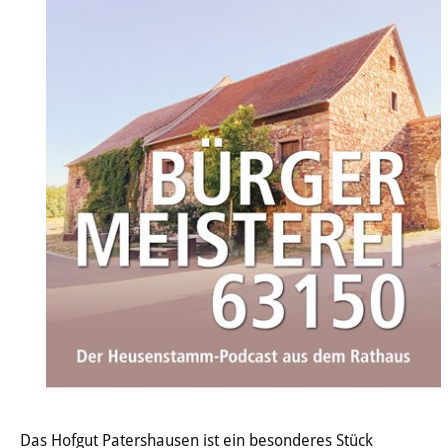
Wertstoffhof
Wasser & Abwasser
Ortsgerichte & Schiedsamt
Verwaltung & Politik
Satzungen & Stadtrecht
Ausschreibungen
Karriere & Ausbildung
Steuern & Gebühren
Ehrungen
Das Hofgut Patershausen ist ein besonderes Stück