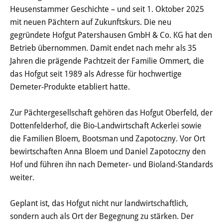
Haushalt
Heusenstammer Geschichte – und seit 1. Oktober 2025
mit neuen Pächtern auf Zukunftskurs. Die neu
Sitzungsinfo
gegründete Hofgut Patershausen GmbH & Co. KG hat den
Betrieb übernommen. Damit endet nach mehr als 35
Gremien
Jahren die prägende Pachtzeit der Familie Ommert, die
das Hofgut seit 1989 als Adresse für hochwertige
Kinder- und Jugendparlament
Demeter-Produkte etabliert hatte.
Danke für die Anmeldung
Zur Pächtergesellschaft gehören das Hofgut Oberfeld, der
Dottenfelderhof, die Bio-Landwirtschaft Ackerlei sowie
Wahlen
die Familien Bloem, Bootsman und Zapotoczny. Vor Ort
bewirtschaften Anna Bloem und Daniel Zapotoczny den
Pressecenter
Hof und führen ihn nach Demeter- und Bioland-Standards
weiter.
Aktuelle Meldungen
Geplant ist, das Hofgut nicht nur landwirtschaftlich,
Detail
sondern auch als Ort der Begegnung zu stärken. Der