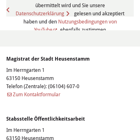
übermittelt wird und Sie unsere
Stadtgeschichte
zurück
Datenschutzerklärung
gelesen und akzeptiert
haben und den
Nutzungsbedingungen von
Hessische Apfelwein- und
YouTube
ebenfalls zustimmen
Obstwiesenroute
Über Heusenstamm
Zustimmen und Inhalt laden
Magistrat der Stadt Heusenstamm
Zahlen, Daten und Fakten
Im Herrngarten 1
Partnerstädte
63150 Heusenstamm
Telefon (Zentrale):
(06104) 607-0
Patenschaften
Zum Kontaktformular
Bürgerbeteiligung & Engagement
Stabsstelle Öffentlichkeitsarbeit
LEBEN & WOHNEN
Im Herrngarten 1
63150 Heusenstamm