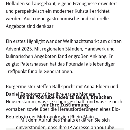
Hofladen soll ausgebaut, eigene Erzeugnisse erweitert
Öffentliche Bekanntmachungen
und perspektivisch ein moderner Kuhstall errichtet
werden. Auch neue gastronomische und kulturelle
Offenlagen
Angebote sind denkbar.
Publikationen
Ein erstes Highlight war der Weihnachtsmarkt am dritten
Advent 2025. Mit regionalen Ständen, Handwerk und
Videos & Podcasts
kulinarischen Angeboten fand er großen Anklang. Er
Stadtplan
zeigte: Patershausen hat das Potenzial als lebendiger
Treffpunkt für alle Generationen.
Tourismus
Bürgermeister Steffen Ball spricht mit Anna Bloem und
Daniel Zapotoczny über ihre ersten Monate in
Übernachten & Gastronomie
Um das YouTube Video zu laden, brauchen
Heusenstamm, was sie schon geschafft und was sie noch
wir Ihre Zustimmung
Sehenswürdigkeiten
vorhaben sowie über die Herausforderungen eines Bio-
Betriebs in der Metropolregion Rhein-Main.
Mit dem Aufruf des Inhalts erklären Sie sich
Stadtführungen
einverstanden, dass Ihre IP Adresse an YouTube