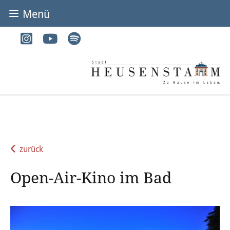
Menü
BÜRGER & STADT
Rathaus & Service
Adressen von A-Z
Dienstleistungen von A-Z
Digitales Rathaus
zurück
Bürgerbüro
Open-Air-Kino im Bad
Heirat
Abfall & Entsorgung