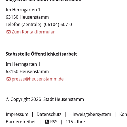
Öffentliche Bekanntmachungen
Im Herrngarten 1
63150 Heusenstamm
Offenlagen
Telefon (Zentrale):
(06104) 607-0
Zum Kontaktformular
Publikationen
Videos & Podcasts
Stabsstelle Öffentlichkeitsarbeit
Stadtplan
Im Herrngarten 1
63150 Heusenstamm
Tourismus
presse@heusenstamm.de
Übernachten & Gastronomie
© Copyright
Stadt Heusenstamm
2026
Sehenswürdigkeiten
Impressum
|
Datenschutz
|
Hinweisgebersystem
|
Kon
Stadtführungen
Barrierefreiheit
|
RSS
|
115 - Ihre