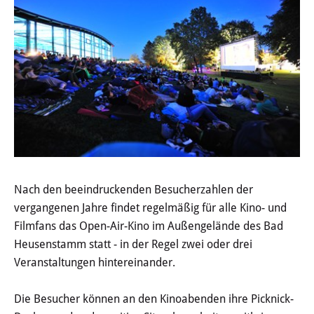
Wertstoffhof
Wasser & Abwasser
Ortsgerichte & Schiedsamt
Verwaltung & Politik
Satzungen & Stadtrecht
Ausschreibungen
Nach den beeindruckenden Besucherzahlen der
vergangenen Jahre findet regelmäßig für alle Kino- und
Karriere & Ausbildung
Filmfans das Open-Air-Kino im Außengelände des Bad
Heusenstamm statt - in der Regel zwei oder drei
Steuern & Gebühren
Veranstaltungen hintereinander.
Ehrungen
Die Besucher können an den Kinoabenden ihre Picknick-