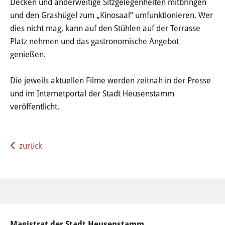
Decken und anderweitige Sitzgelegenheiten mitbringen
Haushalt
und den Grashügel zum „Kinosaal“ umfunktionieren. Wer
dies nicht mag, kann auf den Stühlen auf der Terrasse
Sitzungsinfo
Platz nehmen und das gastronomische Angebot
genießen.
Gremien
Kinder- und Jugendparlament
Die jeweils aktuellen Filme werden zeitnah in der Presse
und im Internetportal der Stadt Heusenstamm
Danke für die Anmeldung
veröffentlicht.
Wahlen
zurück
Pressecenter
Aktuelle Meldungen
Detail
Magistrat der Stadt Heusenstamm