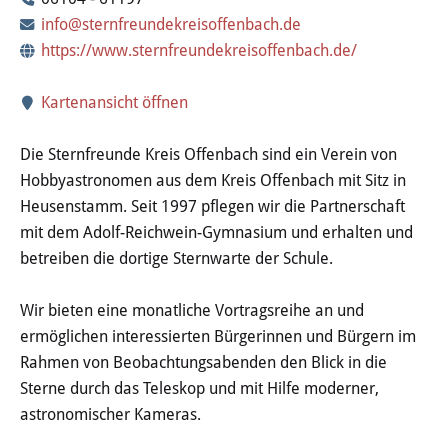
Wertstoffhof
info@sternfreundekreisoffenbach.de
https://www.sternfreundekreisoffenbach.de/
Wasser & Abwasser
Kartenansicht öffnen
Ortsgerichte & Schiedsamt
Die Sternfreunde Kreis Offenbach sind ein Verein von
Verwaltung & Politik
Hobbyastronomen aus dem Kreis Offenbach mit Sitz in
Heusenstamm. Seit 1997 pflegen wir die Partnerschaft
Satzungen & Stadtrecht
mit dem Adolf-Reichwein-Gymnasium und erhalten und
betreiben die dortige Sternwarte der Schule.
Ausschreibungen
Wir bieten eine monatliche Vortragsreihe an und
Karriere & Ausbildung
ermöglichen interessierten Bürgerinnen und Bürgern im
Rahmen von Beobachtungsabenden den Blick in die
Steuern & Gebühren
Sterne durch das Teleskop und mit Hilfe moderner,
astronomischer Kameras.
Ehrungen