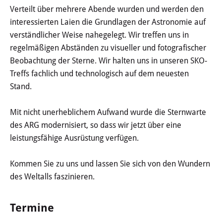
Haushalt
Verteilt über mehrere Abende wurden und werden den
interessierten Laien die Grundlagen der Astronomie auf
Sitzungsinfo
verständlicher Weise nahegelegt. Wir treffen uns in
regelmäßigen Abständen zu visueller und fotografischer
Gremien
Beobachtung der Sterne. Wir halten uns in unseren SKO-
Treffs fachlich und technologisch auf dem neuesten
Kinder- und Jugendparlament
Stand.
Danke für die Anmeldung
Mit nicht unerheblichem Aufwand wurde die Sternwarte
des ARG modernisiert, so dass wir jetzt über eine
Wahlen
leistungsfähige Ausrüstung verfügen.
Pressecenter
Kommen Sie zu uns und lassen Sie sich von den Wundern
des Weltalls faszinieren.
Aktuelle Meldungen
Termine
Detail