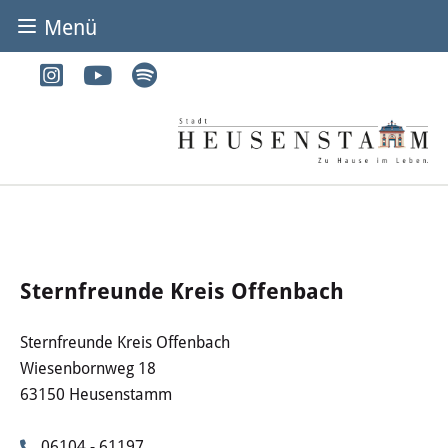
Menü
BÜRGER & STADT
Rathaus & Service
Adressen von A-Z
Dienstleistungen von A-Z
Digitales Rathaus
Sternfreunde Kreis Offenbach
Bürgerbüro
Sternfreunde Kreis Offenbach
Wiesenbornweg 18
Heirat
63150 Heusenstamm
Abfall & Entsorgung
06104 - 61197