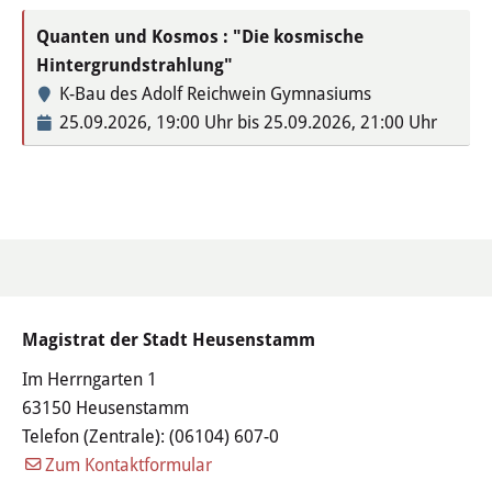
Öffentliche Bekanntmachungen
Quanten und Kosmos : "Die kosmische
Hintergrundstrahlung"
Offenlagen
K-Bau des Adolf Reichwein Gymnasiums
25.09.2026, 19:00 Uhr bis 25.09.2026, 21:00 Uhr
Publikationen
Videos & Podcasts
Stadtplan
Tourismus
Magistrat der Stadt Heusenstamm
Übernachten & Gastronomie
Im Herrngarten 1
63150 Heusenstamm
Sehenswürdigkeiten
Telefon (Zentrale):
(06104) 607-0
Stadtführungen
Zum Kontaktformular