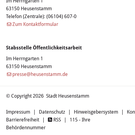
Im Herrngarten 1
Haushalt
63150 Heusenstamm
Telefon (Zentrale):
(06104) 607-0
Sitzungsinfo
Zum Kontaktformular
Gremien
Stabsstelle Öffentlichkeitsarbeit
Kinder- und Jugendparlament
Im Herrngarten 1
Danke für die Anmeldung
63150 Heusenstamm
presse@heusenstamm.de
Wahlen
© Copyright
Stadt Heusenstamm
Pressecenter
2026
Aktuelle Meldungen
Impressum
|
Datenschutz
|
Hinweisgebersystem
|
Kon
Barrierefreiheit
|
RSS
|
115 - Ihre
Detail
Behördennummer