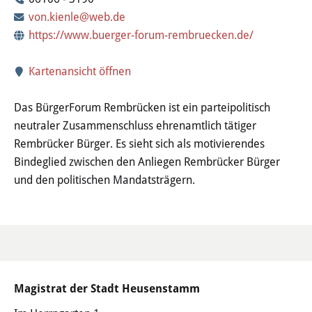
Wertstoffhof
von.kienle@web.de
https://www.buerger-forum-rembruecken.de/
Wasser & Abwasser
Kartenansicht öffnen
Ortsgerichte & Schiedsamt
Das BürgerForum Rembrücken ist ein parteipolitisch
Verwaltung & Politik
neutraler Zusammenschluss ehrenamtlich tätiger
Rembrücker Bürger. Es sieht sich als motivierendes
Satzungen & Stadtrecht
Bindeglied zwischen den Anliegen Rembrücker Bürger
und den politischen Mandatsträgern.
Ausschreibungen
Karriere & Ausbildung
Steuern & Gebühren
Magistrat der Stadt Heusenstamm
Ehrungen