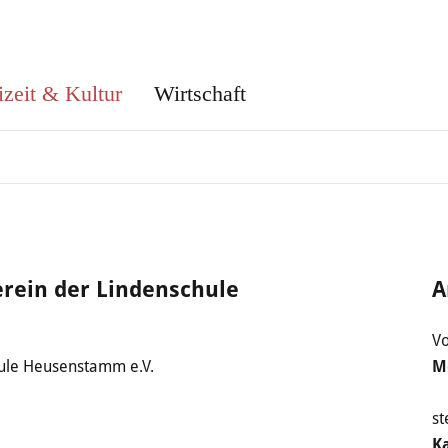
izeit & Kultur
Wirtschaft
erein der Lindenschule
A
Vo
hule Heusenstamm e.V.
M
st
K