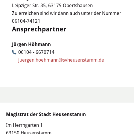
Haushalt
Leipziger Str. 35, 63179 Obertshausen
Zu erreichen sind wir dann auch unter der Nummer
Sitzungsinfo
06104-74121
Ansprechpartner
Gremien
Jürgen Höhmann
Kinder- und Jugendparlament
06104 - 6670714
juergen.hoehmann@svheusenstamm.de
Danke für die Anmeldung
Wahlen
Pressecenter
Aktuelle Meldungen
Magistrat der Stadt Heusenstamm
Im Herrngarten 1
Detail
63150 Heusenstamm