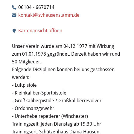
Wertstoffhof
06104 - 6670714
kontakt@svheusenstamm.de
Wasser & Abwasser
Kartenansicht öffnen
Ortsgerichte & Schiedsamt
Unser Verein wurde am 04.12.1977 mit Wirkung
Verwaltung & Politik
zum 01.01.1978 gegründet. Derzeit haben wir rund
50 Mitglieder.
Satzungen & Stadtrecht
Folgende Disziplinen können bei uns geschossen
werden:
Ausschreibungen
- Luftpistole
- Kleinkaliber-Sportpistole
Karriere & Ausbildung
- Großkaliberpistole / Großkaliberrevolver
- Ordonnanzgewehr
Steuern & Gebühren
- Unterhebelrepetierer (Winchester)
Trainingszeit: jeden Dienstag ab 19.30 Uhr
Ehrungen
Trainingsort: Schützenhaus Diana Hausen