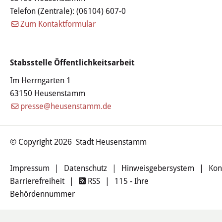
Telefon (Zentrale):
(06104) 607-0
Öffentliche Bekanntmachungen
Zum Kontaktformular
Offenlagen
Publikationen
Stabsstelle Öffentlichkeitsarbeit
Im Herrngarten 1
Videos & Podcasts
63150 Heusenstamm
presse@heusenstamm.de
Stadtplan
Tourismus
© Copyright
Stadt Heusenstamm
2026
Übernachten & Gastronomie
Impressum
|
Datenschutz
|
Hinweisgebersystem
|
Kon
Barrierefreiheit
|
RSS
|
115 - Ihre
Sehenswürdigkeiten
Behördennummer
Stadtführungen