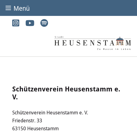
Menü
BÜRGER & STADT
Rathaus & Service
Adressen von A-Z
Dienstleistungen von A-Z
Digitales Rathaus
Schützenverein Heusenstamm e.
V.
Bürgerbüro
Schützenverein Heusenstamm e. V.
Heirat
Friedenstr. 33
Abfall & Entsorgung
63150 Heusenstamm