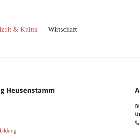
izeit & Kultur
Wirtschaft
ung Heusenstamm
A
Bi
U
bildung