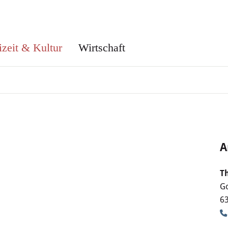
izeit & Kultur
Wirtschaft
A
T
Go
6