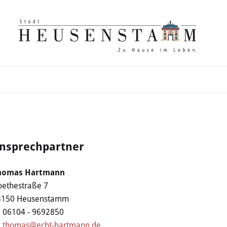
nsprechpartner
homas Hartmann
ethestraße 7
3150 Heusenstamm
06104 - 9692850
thomas@echt-hartmann.de