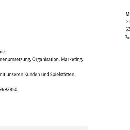
M
Go
6
me.
nenumsetzung, Organisation, Marketing,
 mit unseren Kunden und Spielstätten.
 9692850