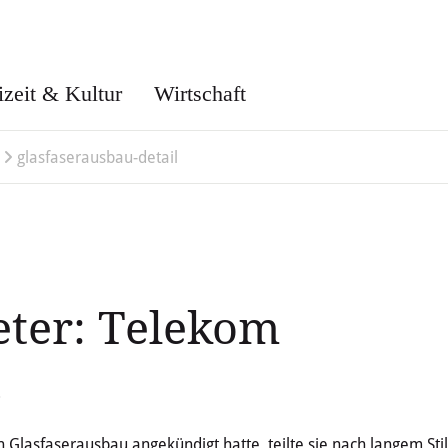
izeit & Kultur
Wirtschaft
glasfaserausbau-detail
ter: Telekom
.
Glasfaserausbau angekündigt hatte, teilte sie nach langem Stil