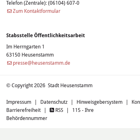
Telefon (Zentrale):
(06104) 607-0
Haushalt
Zum Kontaktformular
Sitzungsinfo
Gremien
Stabsstelle Öffentlichkeitsarbeit
Im Herrngarten 1
Kinder- und Jugendparlament
63150 Heusenstamm
presse@heusenstamm.de
Danke für die Anmeldung
Wahlen
© Copyright
Stadt Heusenstamm
2026
Pressecenter
Impressum
|
Datenschutz
|
Hinweisgebersystem
|
Kon
Barrierefreiheit
|
RSS
|
115 - Ihre
Aktuelle Meldungen
Behördennummer
Detail