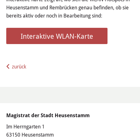
Wertstoffhof
Heusenstamm und Rembrücken genau befinden, ob sie
bereits aktiv oder noch in Bearbeitung sind:
Wasser & Abwasser
Interaktive WLAN-Karte
Ortsgerichte & Schiedsamt
Verwaltung & Politik
zurück
Satzungen & Stadtrecht
Ausschreibungen
Karriere & Ausbildung
Steuern & Gebühren
Magistrat der Stadt Heusenstamm
Im Herrngarten 1
Ehrungen
63150 Heusenstamm