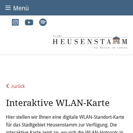
Menü
BÜRGER & STADT
Rathaus & Service
Adressen von A-Z
Dienstleistungen von A-Z
Digitales Rathaus
zurück
Bürgerbüro
Interaktive WLAN-Karte
Heirat
Hier stellen wir Ihnen eine digitale WLAN-Standort-Karte
Abfall & Entsorgung
für das Stadtgebiet Heusenstamm zur Verfügung. Die
interaktive Karte zeigt an, wo sich die WLAN-Hotspots in