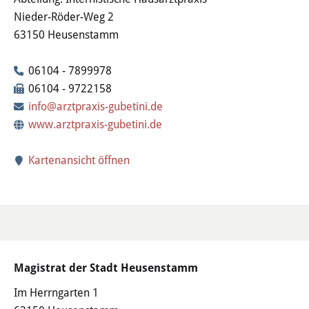
Wertstoffhof
Nieder-Röder-Weg 2
63150 Heusenstamm
Wasser & Abwasser
06104 - 7899978
Ortsgerichte & Schiedsamt
06104 - 9722158
info@arztpraxis-gubetini.de
Verwaltung & Politik
www.arztpraxis-gubetini.de
Satzungen & Stadtrecht
Kartenansicht öffnen
Ausschreibungen
Karriere & Ausbildung
Steuern & Gebühren
Magistrat der Stadt Heusenstamm
Ehrungen
Im Herrngarten 1