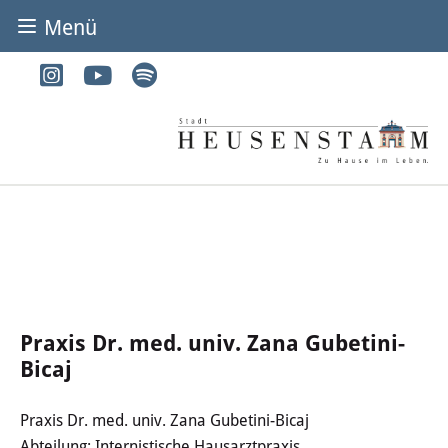
Menü
BÜRGER & STADT
Rathaus & Service
Adressen von A-Z
Dienstleistungen von A-Z
Digitales Rathaus
Bürgerbüro
Praxis Dr. med. univ. Zana Gubetini-
Bicaj
Heirat
Abfall & Entsorgung
Praxis Dr. med. univ. Zana Gubetini-Bicaj
Abteilung: Internistische Hausarztpraxis