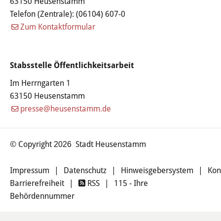
63150 Heusenstamm
Haushalt
Telefon (Zentrale):
(06104) 607-0
Zum Kontaktformular
Sitzungsinfo
Gremien
Stabsstelle Öffentlichkeitsarbeit
Kinder- und Jugendparlament
Im Herrngarten 1
63150 Heusenstamm
Danke für die Anmeldung
presse@heusenstamm.de
Wahlen
© Copyright
Stadt Heusenstamm
2026
Pressecenter
Impressum
|
Datenschutz
|
Hinweisgebersystem
|
Kon
Aktuelle Meldungen
Barrierefreiheit
|
RSS
|
115 - Ihre
Behördennummer
Detail