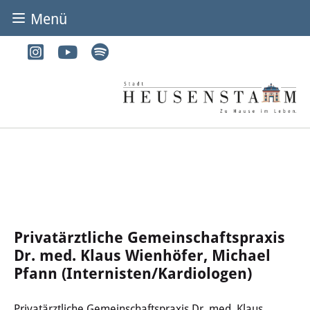
Menü
BÜRGER & STADT
Rathaus & Service
Adressen von A-Z
Dienstleistungen von A-Z
Digitales Rathaus
Bürgerbüro
Privatärztliche Gemeinschaftspraxis
Dr. med. Klaus Wienhöfer, Michael
Heirat
Pfann (Internisten/Kardiologen)
Abfall & Entsorgung
Privatärztliche Gemeinschaftspraxis Dr. med. Klaus