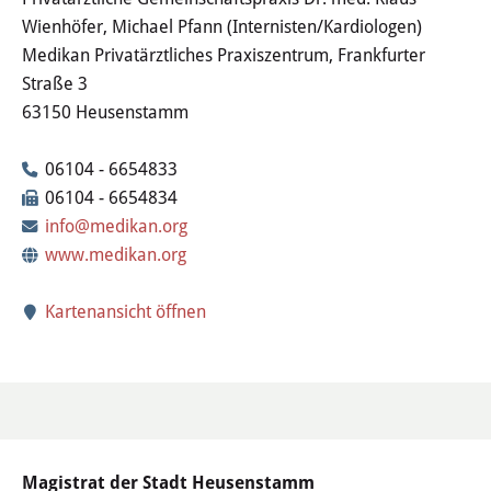
Wertstoffhof
Wienhöfer, Michael Pfann (Internisten/Kardiologen)
Medikan Privatärztliches Praxiszentrum, Frankfurter
Wasser & Abwasser
Straße 3
63150 Heusenstamm
Ortsgerichte & Schiedsamt
06104 - 6654833
Verwaltung & Politik
06104 - 6654834
info@medikan.org
Satzungen & Stadtrecht
www.medikan.org
Ausschreibungen
Kartenansicht öffnen
Karriere & Ausbildung
Steuern & Gebühren
Ehrungen
Magistrat der Stadt Heusenstamm