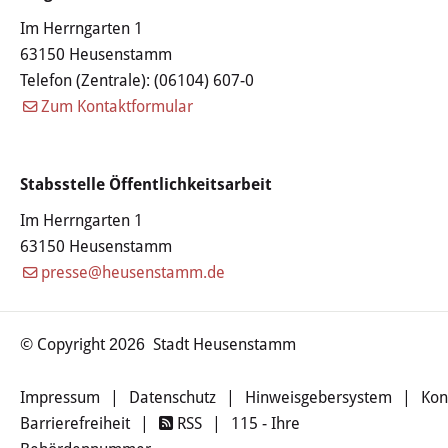
Haushalt
Im Herrngarten 1
63150 Heusenstamm
Sitzungsinfo
Telefon (Zentrale):
(06104) 607-0
Zum Kontaktformular
Gremien
Kinder- und Jugendparlament
Stabsstelle Öffentlichkeitsarbeit
Danke für die Anmeldung
Im Herrngarten 1
63150 Heusenstamm
Wahlen
presse@heusenstamm.de
Pressecenter
© Copyright
Stadt Heusenstamm
2026
Aktuelle Meldungen
Impressum
|
Datenschutz
|
Hinweisgebersystem
|
Kon
Detail
Barrierefreiheit
|
RSS
|
115 - Ihre