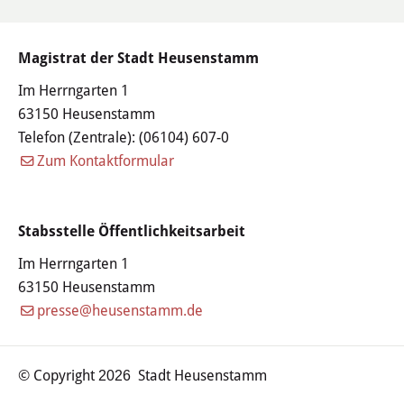
Öffentliche Bekanntmachungen
Magistrat der Stadt Heusenstamm
Offenlagen
Im Herrngarten 1
Publikationen
63150 Heusenstamm
Telefon (Zentrale):
(06104) 607-0
Videos & Podcasts
Zum Kontaktformular
Stadtplan
Stabsstelle Öffentlichkeitsarbeit
Tourismus
Im Herrngarten 1
63150 Heusenstamm
Übernachten & Gastronomie
presse@heusenstamm.de
Sehenswürdigkeiten
© Copyright
Stadt Heusenstamm
2026
Stadtführungen