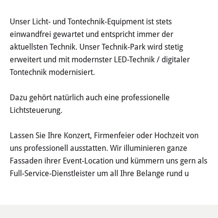
Haushalt
Unser Licht- und Tontechnik-Equipment ist stets
Sitzungsinfo
einwandfrei gewartet und entspricht immer der
aktuellsten Technik. Unser Technik-Park wird stetig
Gremien
erweitert und mit modernster LED-Technik / digitaler
Tontechnik modernisiert.
Kinder- und Jugendparlament
Dazu gehört natürlich auch eine professionelle
Danke für die Anmeldung
Lichtsteuerung.
Wahlen
Lassen Sie Ihre Konzert, Firmenfeier oder Hochzeit von
uns professionell ausstatten. Wir illuminieren ganze
Pressecenter
Fassaden ihrer Event-Location und kümmern uns gern als
Full-Service-Dienstleister um all Ihre Belange rund u
Aktuelle Meldungen
Detail