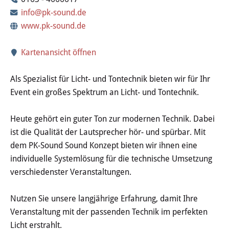
Wertstoffhof
info@pk-sound.de
www.pk-sound.de
Wasser & Abwasser
Kartenansicht öffnen
Ortsgerichte & Schiedsamt
Als Spezialist für Licht- und Tontechnik bieten wir für Ihr
Verwaltung & Politik
Event ein großes Spektrum an Licht- und Tontechnik.
Satzungen & Stadtrecht
Heute gehört ein guter Ton zur modernen Technik. Dabei
ist die Qualität der Lautsprecher hör- und spürbar. Mit
Ausschreibungen
dem PK-Sound Sound Konzept bieten wir ihnen eine
individuelle Systemlösung für die technische Umsetzung
Karriere & Ausbildung
verschiedenster Veranstaltungen.
Steuern & Gebühren
Nutzen Sie unsere langjährige Erfahrung, damit Ihre
Veranstaltung mit der passenden Technik im perfekten
Ehrungen
Licht erstrahlt.