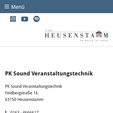
Menü
BÜRGER & STADT
Rathaus & Service
Adressen von A-Z
Dienstleistungen von A-Z
Digitales Rathaus
PK Sound Veranstaltungstechnik
Bürgerbüro
PK Sound Veranstaltungstechnik
Feldbergstraße 16
Heirat
63150 Heusenstamm
Abfall & Entsorgung
0163 - 4666617