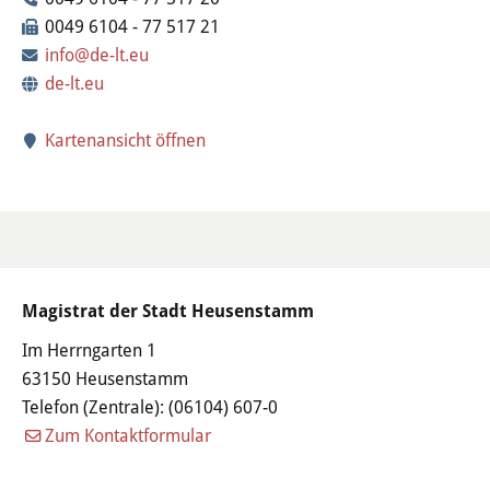
Wertstoffhof
0049 6104 - 77 517 21
info@de-lt.eu
Wasser & Abwasser
de-lt.eu
Ortsgerichte & Schiedsamt
Kartenansicht öffnen
Verwaltung & Politik
Satzungen & Stadtrecht
Ausschreibungen
Magistrat der Stadt Heusenstamm
Karriere & Ausbildung
Im Herrngarten 1
63150 Heusenstamm
Steuern & Gebühren
Telefon (Zentrale):
(06104) 607-0
Zum Kontaktformular
Ehrungen