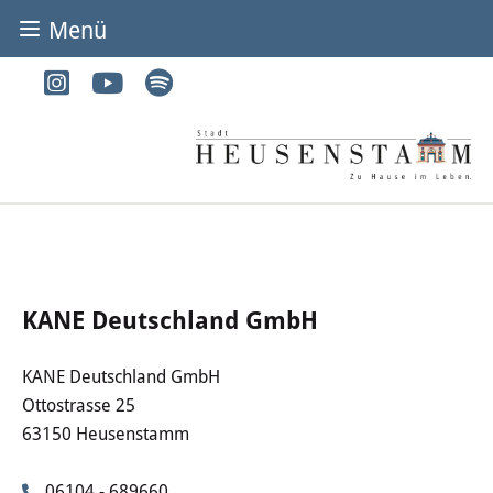
Menü
BÜRGER & STADT
Rathaus & Service
Adressen von A-Z
Dienstleistungen von A-Z
Digitales Rathaus
KANE Deutschland GmbH
Bürgerbüro
KANE Deutschland GmbH
Ottostrasse 25
Heirat
63150 Heusenstamm
Abfall & Entsorgung
06104 - 689660