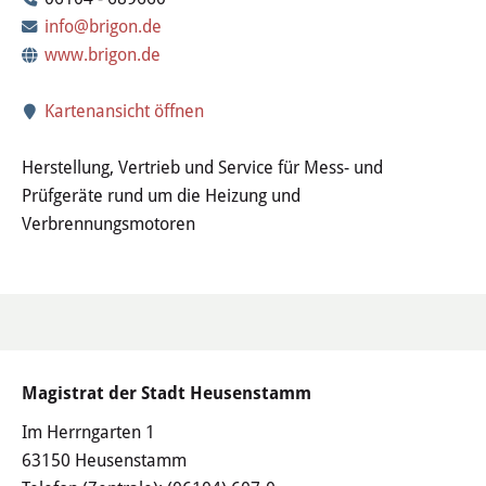
Wertstoffhof
info@brigon.de
www.brigon.de
Wasser & Abwasser
Kartenansicht öffnen
Ortsgerichte & Schiedsamt
Herstellung, Vertrieb und Service für Mess- und
Verwaltung & Politik
Prüfgeräte rund um die Heizung und
Verbrennungsmotoren
Satzungen & Stadtrecht
Ausschreibungen
Karriere & Ausbildung
Magistrat der Stadt Heusenstamm
Steuern & Gebühren
Im Herrngarten 1
Ehrungen
63150 Heusenstamm