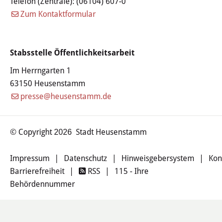
Telefon (Zentrale):
(06104) 607-0
Haushalt
Zum Kontaktformular
Sitzungsinfo
Stabsstelle Öffentlichkeitsarbeit
Gremien
Im Herrngarten 1
Kinder- und Jugendparlament
63150 Heusenstamm
presse@heusenstamm.de
Danke für die Anmeldung
Wahlen
© Copyright
Stadt Heusenstamm
2026
Impressum
|
Datenschutz
|
Hinweisgebersystem
|
Kon
Pressecenter
Barrierefreiheit
|
RSS
|
115 - Ihre
Aktuelle Meldungen
Behördennummer
Detail