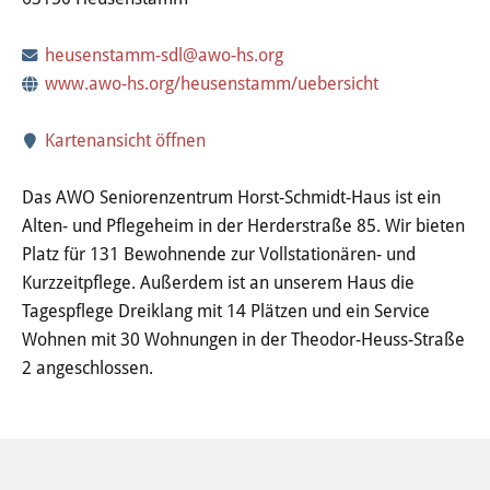
Wertstoffhof
heusenstamm-sdl@awo-hs.org
Wasser & Abwasser
www.awo-hs.org/heusenstamm/uebersicht
Ortsgerichte & Schiedsamt
Kartenansicht öffnen
Verwaltung & Politik
Das AWO Seniorenzentrum Horst-Schmidt-Haus ist ein
Alten- und Pflegeheim in der Herderstraße 85. Wir bieten
Satzungen & Stadtrecht
Platz für 131 Bewohnende zur Vollstationären- und
Kurzzeitpflege. Außerdem ist an unserem Haus die
Ausschreibungen
Tagespflege Dreiklang mit 14 Plätzen und ein Service
Wohnen mit 30 Wohnungen in der Theodor-Heuss-Straße
Karriere & Ausbildung
2 angeschlossen.
Steuern & Gebühren
Ehrungen