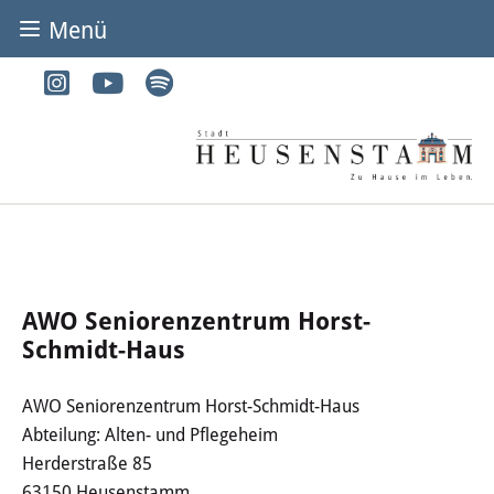
Menü
BÜRGER & STADT
Rathaus & Service
Adressen von A-Z
Dienstleistungen von A-Z
Digitales Rathaus
AWO Seniorenzentrum Horst-
Schmidt-Haus
Bürgerbüro
AWO Seniorenzentrum Horst-Schmidt-Haus
Heirat
Abteilung: Alten- und Pflegeheim
Abfall & Entsorgung
Herderstraße 85
63150 Heusenstamm