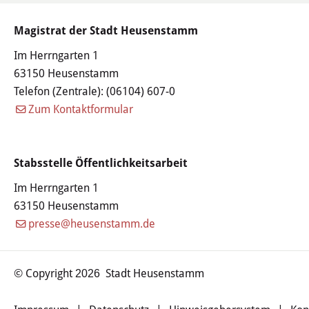
Haushalt
Magistrat der Stadt Heusenstamm
Sitzungsinfo
Im Herrngarten 1
63150 Heusenstamm
Gremien
Telefon (Zentrale):
(06104) 607-0
Zum Kontaktformular
Kinder- und Jugendparlament
Danke für die Anmeldung
Stabsstelle Öffentlichkeitsarbeit
Wahlen
Im Herrngarten 1
63150 Heusenstamm
Pressecenter
presse@heusenstamm.de
Aktuelle Meldungen
© Copyright
Stadt Heusenstamm
2026
Detail