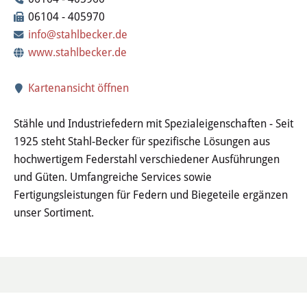
Wertstoffhof
06104 - 405970
info@stahlbecker.de
Wasser & Abwasser
www.stahlbecker.de
Ortsgerichte & Schiedsamt
Kartenansicht öffnen
Verwaltung & Politik
Stähle und Industriefedern mit Spezialeigenschaften - Seit
1925 steht Stahl-Becker für spezifische Lösungen aus
Satzungen & Stadtrecht
hochwertigem Federstahl verschiedener Ausführungen
und Güten. Umfangreiche Services sowie
Ausschreibungen
Fertigungsleistungen für Federn und Biegeteile ergänzen
unser Sortiment.
Karriere & Ausbildung
Steuern & Gebühren
Ehrungen