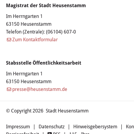
Haushalt
Magistrat der Stadt Heusenstamm
Im Herrngarten 1
Sitzungsinfo
63150 Heusenstamm
Telefon (Zentrale):
(06104) 607-0
Gremien
Zum Kontaktformular
Kinder- und Jugendparlament
Danke für die Anmeldung
Stabsstelle Öffentlichkeitsarbeit
Im Herrngarten 1
Wahlen
63150 Heusenstamm
presse@heusenstamm.de
Pressecenter
Aktuelle Meldungen
© Copyright
Stadt Heusenstamm
2026
Detail
Impressum
|
Datenschutz
|
Hinweisgebersystem
|
Kon