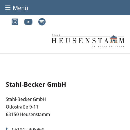
Menü
BÜRGER & STADT
Rathaus & Service
Adressen von A-Z
Dienstleistungen von A-Z
Digitales Rathaus
Stahl-Becker GmbH
Bürgerbüro
Stahl-Becker GmbH
Ottostraße 9-11
Heirat
63150 Heusenstamm
Abfall & Entsorgung
06104 - 405960