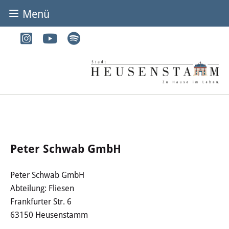
Menü
BÜRGER & STADT
Rathaus & Service
Adressen von A-Z
Dienstleistungen von A-Z
Digitales Rathaus
Peter Schwab GmbH
Bürgerbüro
Peter Schwab GmbH
Abteilung: Fliesen
Heirat
Frankfurter Str. 6
Abfall & Entsorgung
63150 Heusenstamm