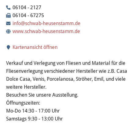
Wertstoffhof
06104 - 2127
06104 - 67275
Wasser & Abwasser
info@schwab-heusenstamm.de
www.schwab-heusenstamm.de
Ortsgerichte & Schiedsamt
Kartenansicht öffnen
Verwaltung & Politik
Verkauf und Verlegung von Fliesen und Material für die
Satzungen & Stadtrecht
Fliesenverlegung verschiedener Hersteller wie z.B. Casa
Dolce Casa, Venis, Porcelanosa, Ströher, Emil, und viele
Ausschreibungen
weitere Hersteller.
Besuchen Sie unsere Ausstellung.
Karriere & Ausbildung
Öffnungszeiten:
Mo-Do 14:30 - 17:00 Uhr
Steuern & Gebühren
Samstags 9:30 - 13:00 Uhr
Ehrungen