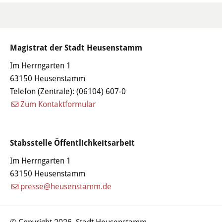
Haushalt
Sitzungsinfo
Magistrat der Stadt Heusenstamm
Gremien
Im Herrngarten 1
63150 Heusenstamm
Kinder- und Jugendparlament
Telefon (Zentrale):
(06104) 607-0
Danke für die Anmeldung
Zum Kontaktformular
Wahlen
Stabsstelle Öffentlichkeitsarbeit
Pressecenter
Im Herrngarten 1
63150 Heusenstamm
Aktuelle Meldungen
presse@heusenstamm.de
Detail
© Copyright
Stadt Heusenstamm