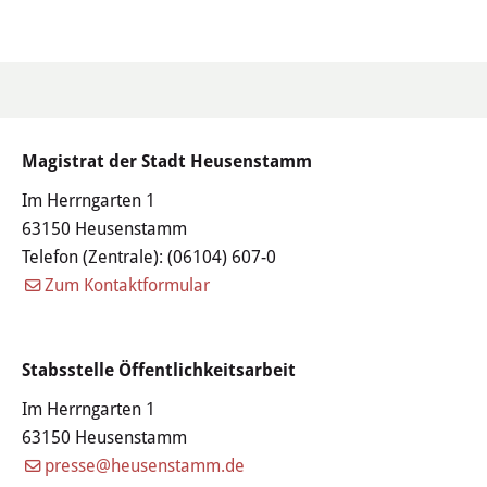
Haushalt
Sitzungsinfo
Gremien
Magistrat der Stadt Heusenstamm
Kinder- und Jugendparlament
Im Herrngarten 1
Danke für die Anmeldung
63150 Heusenstamm
Telefon (Zentrale):
(06104) 607-0
Zum Kontaktformular
Wahlen
Pressecenter
Stabsstelle Öffentlichkeitsarbeit
Aktuelle Meldungen
Im Herrngarten 1
63150 Heusenstamm
Detail
presse@heusenstamm.de