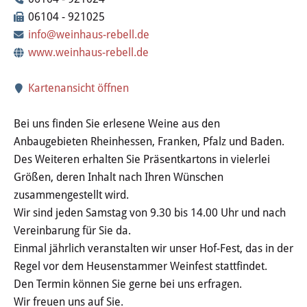
Wertstoffhof
06104 - 921025
info@weinhaus-rebell.de
Wasser & Abwasser
www.weinhaus-rebell.de
Ortsgerichte & Schiedsamt
Kartenansicht öffnen
Verwaltung & Politik
Bei uns finden Sie erlesene Weine aus den
Anbaugebieten Rheinhessen, Franken, Pfalz und Baden.
Satzungen & Stadtrecht
Des Weiteren erhalten Sie Präsentkartons in vielerlei
Größen, deren Inhalt nach Ihren Wünschen
Ausschreibungen
zusammengestellt wird.
Wir sind jeden Samstag von 9.30 bis 14.00 Uhr und nach
Karriere & Ausbildung
Vereinbarung für Sie da.
Einmal jährlich veranstalten wir unser Hof-Fest, das in der
Steuern & Gebühren
Regel vor dem Heusenstammer Weinfest stattfindet.
Den Termin können Sie gerne bei uns erfragen.
Ehrungen
Wir freuen uns auf Sie.