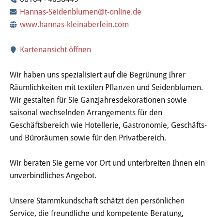
Wertstoffhof
Hannas-Seidenblumen@t-online.de
www.hannas-kleinaberfein.com
Wasser & Abwasser
Kartenansicht öffnen
Ortsgerichte & Schiedsamt
Wir haben uns spezialisiert auf die Begrünung Ihrer
Verwaltung & Politik
Räumlichkeiten mit textilen Pflanzen und Seidenblumen.
Wir gestalten für Sie Ganzjahresdekorationen sowie
Satzungen & Stadtrecht
saisonal wechselnden Arrangements für den
Geschäftsbereich wie Hotellerie, Gastronomie, Geschäfts-
Ausschreibungen
und Büroräumen sowie für den Privatbereich.
Karriere & Ausbildung
Wir beraten Sie gerne vor Ort und unterbreiten Ihnen ein
unverbindliches Angebot.
Steuern & Gebühren
Unsere Stammkundschaft schätzt den persönlichen
Ehrungen
Service, die freundliche und kompetente Beratung,