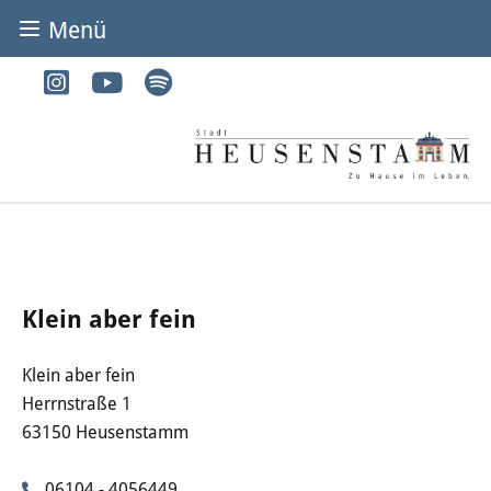
Menü
BÜRGER & STADT
Rathaus & Service
Adressen von A-Z
Dienstleistungen von A-Z
Digitales Rathaus
Klein aber fein
Bürgerbüro
Klein aber fein
Herrnstraße 1
Heirat
63150 Heusenstamm
Abfall & Entsorgung
06104 - 4056449