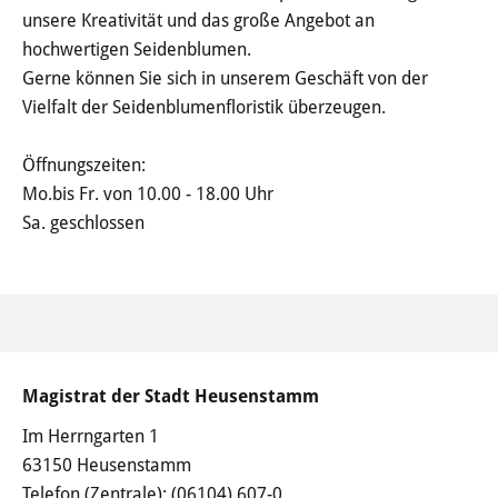
Haushalt
unsere Kreativität und das große Angebot an
hochwertigen Seidenblumen.
Sitzungsinfo
Gerne können Sie sich in unserem Geschäft von der
Vielfalt der Seidenblumenfloristik überzeugen.
Gremien
Öffnungszeiten:
Kinder- und Jugendparlament
Mo.bis Fr. von 10.00 - 18.00 Uhr
Sa. geschlossen
Danke für die Anmeldung
Wahlen
Pressecenter
Magistrat der Stadt Heusenstamm
Aktuelle Meldungen
Im Herrngarten 1
63150 Heusenstamm
Detail
Telefon (Zentrale):
(06104) 607-0