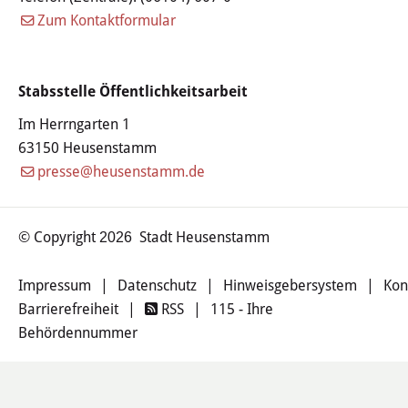
Zum Kontaktformular
Öffentliche Bekanntmachungen
Offenlagen
Stabsstelle Öffentlichkeitsarbeit
Publikationen
Im Herrngarten 1
63150 Heusenstamm
Videos & Podcasts
presse@heusenstamm.de
Stadtplan
© Copyright
Stadt Heusenstamm
2026
Tourismus
Impressum
|
Datenschutz
|
Hinweisgebersystem
|
Kon
Übernachten & Gastronomie
Barrierefreiheit
|
RSS
|
115 - Ihre
Behördennummer
Sehenswürdigkeiten
Stadtführungen