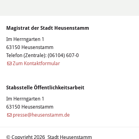
Öffentliche Bekanntmachungen
Offenlagen
Magistrat der Stadt Heusenstamm
Publikationen
Im Herrngarten 1
63150 Heusenstamm
Videos & Podcasts
Telefon (Zentrale):
(06104) 607-0
Zum Kontaktformular
Stadtplan
Tourismus
Stabsstelle Öffentlichkeitsarbeit
Im Herrngarten 1
Übernachten & Gastronomie
63150 Heusenstamm
presse@heusenstamm.de
Sehenswürdigkeiten
Stadtführungen
© Copyright
Stadt Heusenstamm
2026