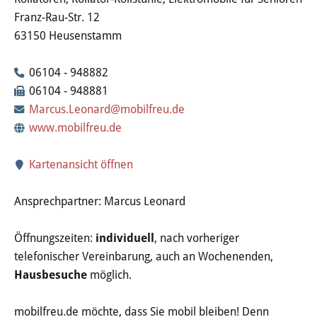
Wertstoffhof
Franz-Rau-Str. 12
63150 Heusenstamm
Wasser & Abwasser
06104 - 948882
Ortsgerichte & Schiedsamt
06104 - 948881
Marcus.Leonard@mobilfreu.de
Verwaltung & Politik
www.mobilfreu.de
Satzungen & Stadtrecht
Kartenansicht öffnen
Ausschreibungen
Ansprechpartner: Marcus Leonard
Karriere & Ausbildung
Öffnungszeiten:
individuell
, nach vorheriger
telefonischer Vereinbarung, auch an Wochenenden,
Steuern & Gebühren
Hausbesuche
möglich.
Ehrungen
mobilfreu.de möchte, dass Sie mobil bleiben! Denn