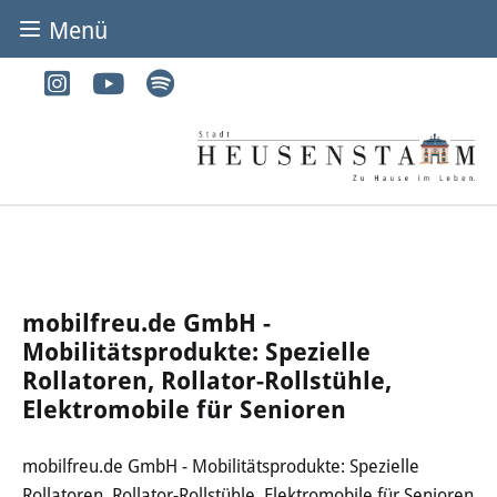
Menü
BÜRGER & STADT
Rathaus & Service
Adressen von A-Z
Dienstleistungen von A-Z
Digitales Rathaus
mobilfreu.de GmbH -
Mobilitätsprodukte: Spezielle
Bürgerbüro
Rollatoren, Rollator-Rollstühle,
Elektromobile für Senioren
Heirat
Abfall & Entsorgung
mobilfreu.de GmbH - Mobilitätsprodukte: Spezielle
Rollatoren, Rollator-Rollstühle, Elektromobile für Senioren