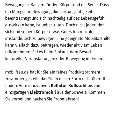
Haushalt
Bewegung ist Balsam für den Körper und die Seele. Dass
ein Mangel an Bewegung die Leistungsfähigkeit
Sitzungsinfo
beeinträchtigt und sich nachteilig auf das Lebensgefühl
auswirken kann, ist unbestritten. Doch nicht jeder, der
Gremien
sich und seinem Körper etwas Gutes tun möchte, ist
imstande, sich zu bewegen. Eine geeignete Mobilitätshilfe
Kinder- und Jugendparlament
kann vielfach dazu beitragen, wieder aktiv am Leben
teilzunehmen. Sei es beim Einkauf, dem Besuch
Danke für die Anmeldung
kultureller Veranstaltungen oder Bewegung im Freien.
Wahlen
mobilfreu.de hat für Sie ein feines Produktsortiment
zusammengestellt, das Sie in dieser Form nicht überall
Pressecenter
finden. Vom innovativen
Rollator-Rollstuhl
bis zum
einzigartigen
Elektromobil
aus der Schweiz. Kommen
Aktuelle Meldungen
Sie vorbei und nachen Sie Probefahrten!
Detail