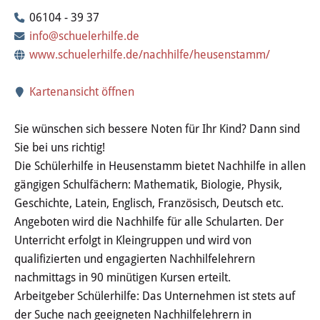
Wertstoffhof
06104 - 39 37
info@schuelerhilfe.de
Wasser & Abwasser
www.schuelerhilfe.de/nachhilfe/heusenstamm/
Ortsgerichte & Schiedsamt
Kartenansicht öffnen
Verwaltung & Politik
Sie wünschen sich bessere Noten für Ihr Kind? Dann sind
Sie bei uns richtig!
Satzungen & Stadtrecht
Die Schülerhilfe in Heusenstamm bietet Nachhilfe in allen
gängigen Schulfächern: Mathematik, Biologie, Physik,
Ausschreibungen
Geschichte, Latein, Englisch, Französisch, Deutsch etc.
Angeboten wird die Nachhilfe für alle Schularten. Der
Karriere & Ausbildung
Unterricht erfolgt in Kleingruppen und wird von
qualifizierten und engagierten Nachhilfelehrern
Steuern & Gebühren
nachmittags in 90 minütigen Kursen erteilt.
Arbeitgeber Schülerhilfe: Das Unternehmen ist stets auf
Ehrungen
der Suche nach geeigneten Nachhilfelehrern in