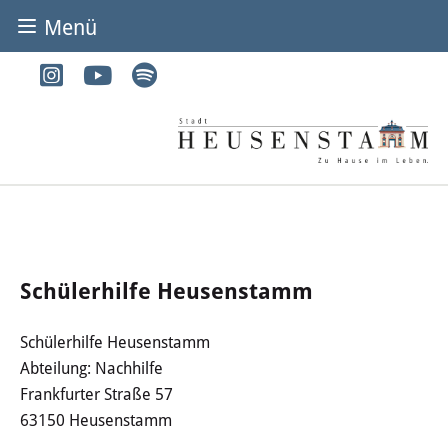
Menü
BÜRGER & STADT
Rathaus & Service
Adressen von A-Z
Dienstleistungen von A-Z
Digitales Rathaus
Schülerhilfe Heusenstamm
Bürgerbüro
Schülerhilfe Heusenstamm
Abteilung: Nachhilfe
Heirat
Frankfurter Straße 57
Abfall & Entsorgung
63150 Heusenstamm