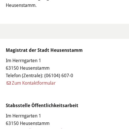
Haushalt
Heusenstamm.
Sitzungsinfo
Gremien
Kinder- und Jugendparlament
Magistrat der Stadt Heusenstamm
Danke für die Anmeldung
Im Herrngarten 1
63150 Heusenstamm
Telefon (Zentrale):
(06104) 607-0
Wahlen
Zum Kontaktformular
Pressecenter
Stabsstelle Öffentlichkeitsarbeit
Aktuelle Meldungen
Im Herrngarten 1
Detail
63150 Heusenstamm