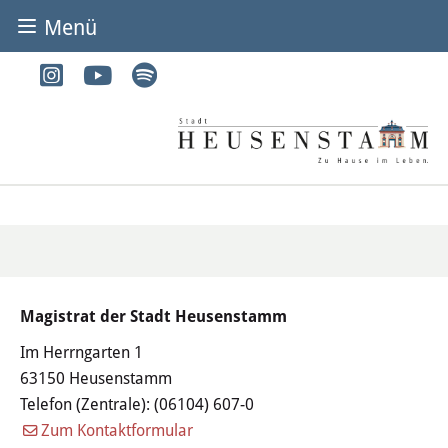
Menü
BÜRGER & STADT
Rathaus & Service
Adressen von A-Z
Dienstleistungen von A-Z
Digitales Rathaus
Magistrat der Stadt Heusenstamm
Bürgerbüro
Im Herrngarten 1
Heirat
63150 Heusenstamm
Telefon (Zentrale):
(06104) 607-0
Abfall & Entsorgung
Zum Kontaktformular