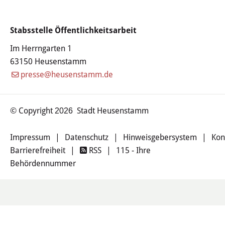
Wertstoffhof
Stabsstelle Öffentlichkeitsarbeit
Wasser & Abwasser
Im Herrngarten 1
Ortsgerichte & Schiedsamt
63150 Heusenstamm
presse@heusenstamm.de
Verwaltung & Politik
© Copyright
Stadt Heusenstamm
Satzungen & Stadtrecht
2026
Ausschreibungen
Impressum
|
Datenschutz
|
Hinweisgebersystem
|
Kon
Barrierefreiheit
|
RSS
|
115 - Ihre
Karriere & Ausbildung
Behördennummer
Steuern & Gebühren
Ehrungen