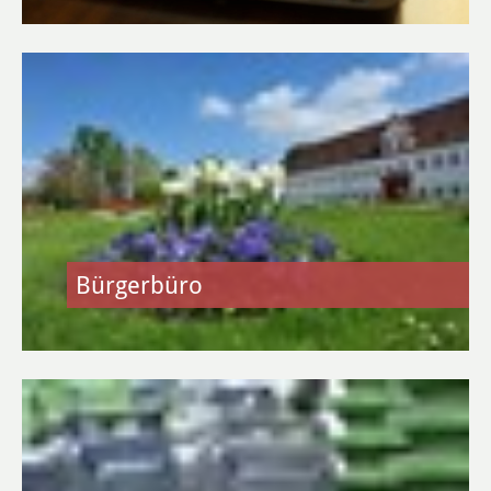
Kirchen & Religion
Sicherheit & Ordnung
Ärzte & Gesundheit
Verkehr, Bauen und Wohnen
In Heusenstamm wird gebaut
Bürgerbüro
Verkehr & Mobilität
Rund ums Bauen
Wohnen
Stadtumbau