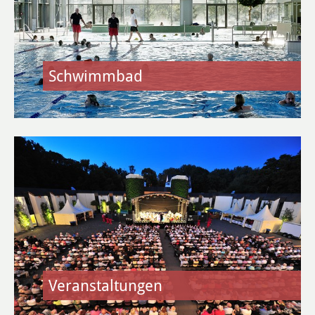
Heusenstammer Sommer
Sport & Freizeit
Schwimmbad
Schwimmbad
Kultur- & Sportzentrum Martinsee
Sportanlagen
Rad fahren
Zukunftsforum Sport
Kulturangebote
Veranstaltungen
Musikschule & Volkshochschule