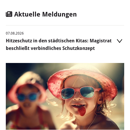
Wertstoffhof
Aktuelle Meldungen
Wasser & Abwasser
Ortsgerichte & Schiedsamt
07.08.2026
Hitzeschutz in den städtischen Kitas: Magistrat
beschließt verbindliches Schutzkonzept
Verwaltung & Politik
Satzungen & Stadtrecht
Ausschreibungen
Karriere & Ausbildung
Steuern & Gebühren
Ehrungen