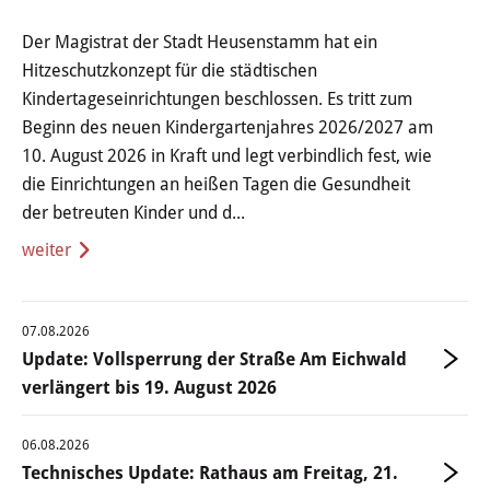
Haushalt
Der Magistrat der Stadt Heusenstamm hat ein
Sitzungsinfo
Hitzeschutzkonzept für die städtischen
Kindertageseinrichtungen beschlossen. Es tritt zum
Gremien
Beginn des neuen Kindergartenjahres 2026/2027 am
10. August 2026 in Kraft und legt verbindlich fest, wie
Kinder- und Jugendparlament
die Einrichtungen an heißen Tagen die Gesundheit
der betreuten Kinder und d...
Danke für die Anmeldung
Wahlen
07.08.2026
Pressecenter
Update: Vollsperrung der Straße Am Eichwald
verlängert bis 19. August 2026
Aktuelle Meldungen
06.08.2026
Detail
Technisches Update: Rathaus am Freitag, 21.