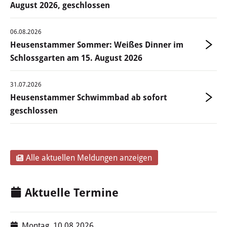
August 2026, geschlossen
Öffentliche Bekanntmachungen
06.08.2026
Offenlagen
Heusenstammer Sommer: Weißes Dinner im
Schlossgarten am 15. August 2026
Publikationen
31.07.2026
Videos & Podcasts
Heusenstammer Schwimmbad ab sofort
geschlossen
Stadtplan
Tourismus
Alle aktuellen Meldungen anzeigen
Übernachten & Gastronomie
Sehenswürdigkeiten
Aktuelle Termine
Stadtführungen
Montag, 10.08.2026