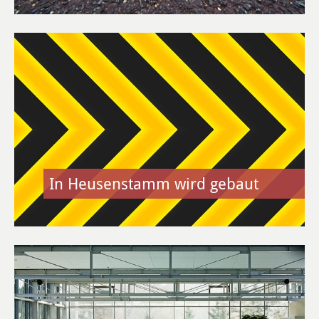
Kommunale Wärmeplanung
Detail-Wärmeplanung
Smart City
Glasfaserausbau
Öffentliches WLAN
In Heusenstamm wird gebaut
FREIZEIT & KULTUR
Veranstaltungen
Veranstaltungskalender
Regelmäßige Veranstaltungen