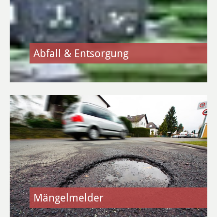
Umwelt & Energie
Bürgerinformation Klimaschutz
Abfall & Entsorgung
Bürgerinformation Klimaschutz
Klimaschutzkonzept
Natur & Umwelt
Energie
Stadtradeln
Stadtradeln Heusenstamm
Mängelmelder