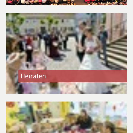
Haus der Stadtgeschichte
Stadtbücherei
Vereine
Vereine A-Z
Termine der Vereine
Heiraten
WIRTSCHAFT
Standort
Flächen- und Immobiliensuche
Gewerbegebiete