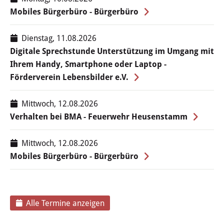
Stadtgeschichte
Mobiles Bürgerbüro - Bürgerbüro
Hessische Apfelwein- und
Dienstag, 11.08.2026
Obstwiesenroute
Digitale Sprechstunde Unterstützung im Umgang mit
Ihrem Handy, Smartphone oder Laptop -
Über Heusenstamm
Förderverein Lebensbilder e.V.
Zahlen, Daten und Fakten
Mittwoch, 12.08.2026
Verhalten bei BMA - Feuerwehr Heusenstamm
Partnerstädte
Mittwoch, 12.08.2026
Patenschaften
Mobiles Bürgerbüro - Bürgerbüro
Bürgerbeteiligung & Engagement
LEBEN & WOHNEN
Alle Termine anzeigen