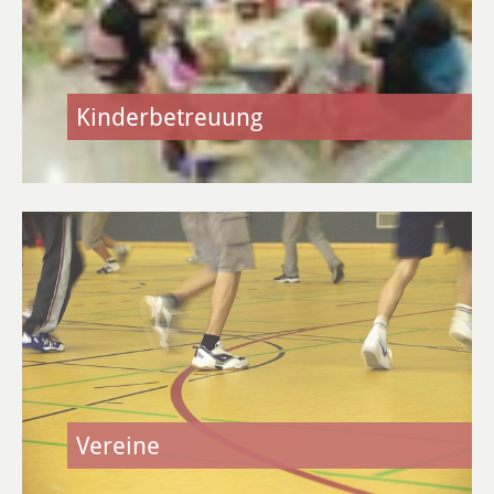
Daten & Fakten
Gewerbe & Handel
Kinderbetreuung
Unternehmen A-Z
Branchen A-Z
Gewerbe an-, um- & abmelden
Gewerbevereine &
Werbegemeinschaften
Märkte
Direkterzeuger
Vereine