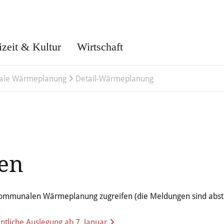
izeit & Kultur
Wirtschaft
le Wärmeplanung
Detail-Wärmeplanung
en
 kommunalen Wärmeplanung zugreifen (die Meldungen sind abstei
liche Auslegung ab 7. Januar